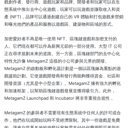
戲創作者、發行商、遊戲玩家和品牌。
開發者和玩家可以在生
態系統中推出去中心化遊戲，玩家可以玩遊戲並賺取收入和資
產 (NFT)，品牌可以通過創建自己的 VR 體驗和打包遊戲來營銷
和曝光他們的產品和服務以遊戲區、建築物和區域的形式。
加密愛好者不再是唯一使用 NFT、區塊鏈遊戲和加密支付的
人。
它們現在都可以作為新興元節的一部分使用。
大型 IT 公司
正在尋求規劃未來的道路。
另一方面，區塊鏈部門的去中心化
特性允許像 MetagamZ 這樣的小公司參與元界的開發。
MetagamZ 的啟動板和孵化器計劃是一個以區塊鍊為重點的遊
戲援助計劃。
它使遊戲開發商和發行商能夠獲得資金、社區和
開發資源（尤其是中小型企業）。
MetagamZ 擁有強大的孵化
和加速框架，以幫助區塊鏈遊戲發展並獲得吸引力。
此外，
MetagamZ Launchpad 和 Incubator 將非常重視合規性，
MetagamZ 的參與者不需要現有生態系統中任何人的許可或合
作，他們在玩或開始玩時不受經濟限制。
其中一些遊戲是免費
的，讓來自世界各地的遊戲玩家無需支付任何費用即可參與生