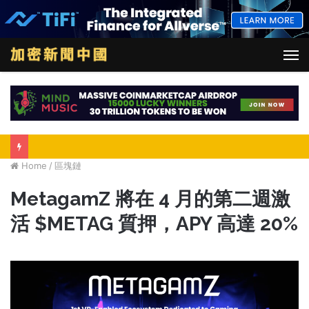
M
Home
/
區塊鏈
MetagamZ 將在 4 月的第二週激
活 $METAG 質押，APY 高達 20%