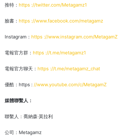
推特：
https ://twitter.com/Metagamz1
臉書：
https ://www.facebook.com/metagamz
Instagram：
https ://www.instagram.com/MetagamZ
電報官方群：
https ://t.me/metagamz1
電報官方聊天：
https ://t.me/metagamz_chat
優酷：https :
//www.youtube.com/c/MetagamZ
媒體聯繫人：
聯繫人：喬納森·莫拉利
公司：Metagamz