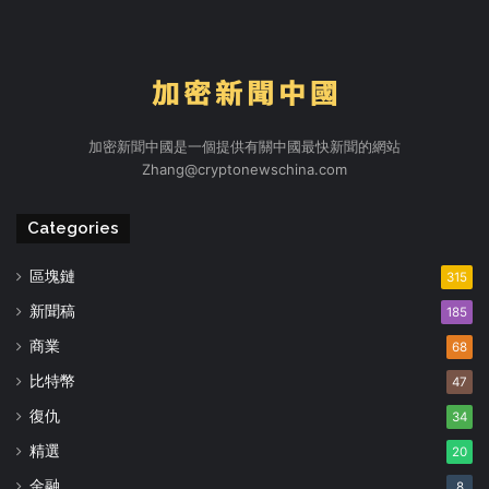
加密新聞中國是一個提供有關中國最快新聞的網站
Zhang@cryptonewschina.com
Categories
區塊鏈
315
新聞稿
185
商業
68
比特幣
47
復仇
34
精選
20
金融
8