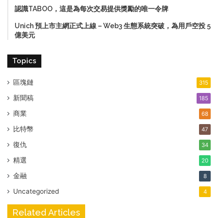
認識TABOO，這是為每次交易提供獎勵的唯一令牌
Unich 預上市主網正式上線－Web3 生態系統突破，為用戶空投 5
億美元
Topics
區塊鏈
315
新聞稿
185
商業
68
比特幣
47
復仇
34
精選
20
金融
8
Uncategorized
4
Related Articles