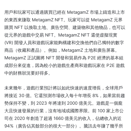
用戶和玩家可以通過購買已經在 MetagamZ 市場上鑄造和上市
的東西來賺取 MetagamZ NFT。
玩家可以從 MetagamZ 元界
購買 NFT 以換取土地、廣告空間、建築物和其他物品，也可以
從元界的遊戲中交易 NFT。
MetagamZ NFT 還使虛擬現實
(VR) 開發人員和遊戲玩家能夠構建和交換他們自己獨特的數字
商品（收藏和產品）。
例如，MetagamZ 土地和廣告屏幕。
MetagamZ 正試圖將 NFT 開發和貿易作為 P2E 經濟的基本組
成部分來促進，因為較小的遊戲生產商和遊戲玩家在 P2E 遊戲
中的財務狀況要好得多。
未來幾年，遊戲行業預計將以如此快速的速度增長，全球用戶
將接近 30 億。
它還預測市場收入每十年增長 8%，如果當前趨
勢保持不變，到 2023 年將達到 2000 億美元。
遊戲是一個龐
大且快速發展的行業，沒有地域或國際界限。
前 100 家上市公
司在 2020 年創造了超過 1660 億美元的收入，佔總收入的近
94%（廣告佔其餘部分的很大一部分）。
騰訊去年賺了幾乎所