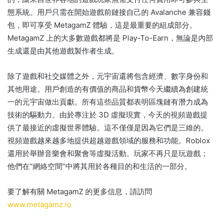
態系統。
用戶只需在開始遊戲前鏈接自己的 Avalanche 兼容錢
包，即可享受 MetagamZ 體驗，這是最重要的組成部分。
MetagamZ 上的大多數遊戲都將是 Play-To-Earn，無論是內部
生成還是由其他遊戲製作者生成。
除了遊戲和社交媒體之外，元宇宙還將包含經濟、數字身份和
其他用途。
用戶創造的有價值的商品和貨幣今天繼續為創建統
一的元宇宙做出貢獻。
所有這些品質都表明區塊鏈有潛力成為
技術的驅動力。
由於專注於 3D 虛擬現實，今天的視頻遊戲提
供了最接近的虛擬世界體驗。
這不僅僅是因為它們是三維的。
視頻遊戲越來越多地提供超越遊戲領域的服務和功能。
Roblox
還用於舉辦音樂會和聚會等虛擬活動。
玩家不再只是玩遊戲；
他們在“網絡空間”中將其用於各種目的和生活的一部分。
要了解有關 MetagamZ 的更多信息，請訪問
www.metagamz.io