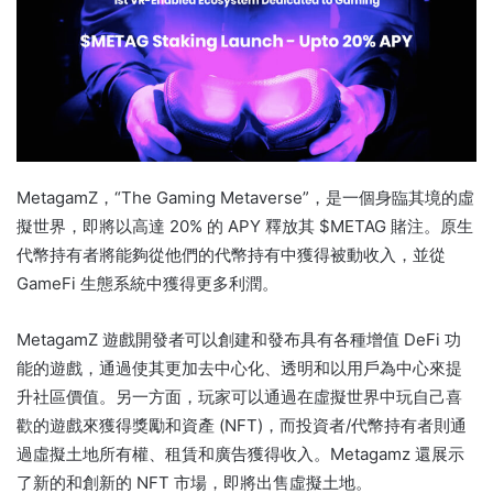
MetagamZ，“The Gaming Metaverse”，是一個身臨其境的虛
擬世界，即將以高達 20% 的 APY 釋放其 $METAG 賭注。
原生
代幣持有者將能夠從他們的代幣持有中獲得被動收入，並從
GameFi 生態系統中獲得更多利潤。
MetagamZ 遊戲開發者可以創建和發布具有各種增值 DeFi 功
能的遊戲，通過使其更加去中心化、透明和以用戶為中心來提
升社區價值。
另一方面，玩家可以通過在虛擬世界中玩自己喜
歡的遊戲來獲得獎勵和資產 (NFT)，而投資者/代幣持有者則通
過虛擬土地所有權、租賃和廣告獲得收入。
Metagamz 還展示
了新的和創新的 NFT 市場，即將出售虛擬土地。