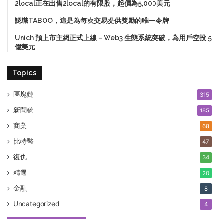
2local正在出售2local的有限股，起價為5,000美元
認識TABOO，這是為每次交易提供獎勵的唯一令牌
Unich 預上市主網正式上線－Web3 生態系統突破，為用戶空投 5
億美元
Topics
區塊鏈
315
新聞稿
185
商業
68
比特幣
47
復仇
34
精選
20
金融
8
Uncategorized
4