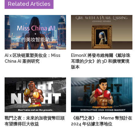
Related Articles
AI x 区块链重塑美妆业：Miss
ElmonX 將發布維梅爾《戴珍珠
China AI 案例研究
耳環的少女》的 3D 和擴增實境
版本
戰鬥之夜：未來的加密貨幣巨頭
《格鬥之夜》：Meme 幣預計在
有望獲得巨大收益
2024 年佔據主導地位