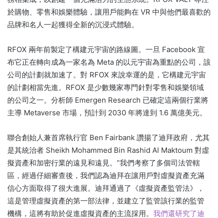
於購物、零售和娛樂體驗，讓用戶能夠在 VR 中與他們最喜歡的
品牌和名人一起獲得全新的沉浸式體驗。
RFOX 兩年前製定了構建元宇宙的路線圖。
一旦 Facebook 宣
布它正在轉向成為一家名為 Meta 的以元宇宙為重點的公司，該
公司的計劃就加速了。
對 RFOX 來說幸運的是，它構建元宇宙
的計劃相當先進。
RFOX 是少數幾家專門針對零售和娛樂領域
的公司之一。
分析師 Emergen Research 已確定這兩個行業將
主導 Metaverse 市場，預計到 2030 年將達到 1.6 萬億美元。
聯合創始人兼首席執行官 Ben Fairbank 讚揚了迪拜政府，尤其
是其統治者 Sheikh Mohammed Bin Rashid Al Maktoum 對虛
擬資產和加密行業的遠見和遠見。
“我們考察了多個司法管轄
區，經過仔細審查後，我們認為迪拜在讓用戶對虛擬資產充滿
信心方面取得了很大進展。
迪拜通過了《虛擬資產監管法》，
這是管理虛擬資產的第一部法律，並建立了監管該行業的監管
機構，這將有助於促進虛擬資產的主流採用。
我們還研究了迪