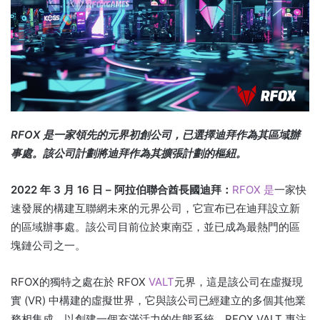
RFOX 是一家領先的元界初創公司，已選擇迪拜作為其區域辦
事處。
該公司計劃將迪拜作為其擴張計劃的樞紐。
2022 年 3 月 16 日 – 阿拉伯聯合酋長國迪拜：
RFOX 是
一家快
速發展的構建互聯網未來的元界公司，它宣布已在迪拜設立新
的區域辦事處。
該公司目前位於東南亞，並已成為最熱門的區
塊鏈公司之一。
RFOX的獨特之處在於 RFOX
VALT
元界，這是該公司在虛擬現
實 (VR) 中構建的虛擬世界，它與該公司已經建立的多個其他業
務相集成，以創建一個充滿活力的生態系統。
RFOX VALT 專注