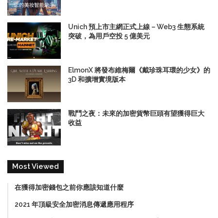
Unich 預上市主網正式上線－Web3 生態系統
突破，為用戶空投 5 億美元
ElmonX 將發布維梅爾《戴珍珠耳環的少女》的
3D 和擴增實境版本
戰鬥之夜：未來的加密貨幣巨頭有望獲得巨大
收益
Most Viewed
在獲得加密錢包之前你應該知道什麼
2021 年頂級安全加密消息傳遞應用程序