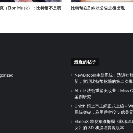
克（Elon Musk）：比特幣不是我
比特幣在Bakkt公告之後出現
最近的帖子
gorized
NewBitcoin生態系統：透過
新，實現比特幣挖礦的第二次機
AI x 区块链重塑美妆业：Miss Chi
案例研究
Unich 預上市主網正式上線－We
系統突破，為用戶空投 5 億美
ElmonX 將發布維梅爾《戴珍
女》的 3D 和擴增實境版本