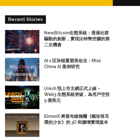
for
Recent Stories
NewBitcoin生態系統：透過社群
驅動的創新，實現比特幣挖礦的第
二次機會
AI x 区块链重塑美妆业：Miss
China AI 案例研究
Unich 預上市主網正式上線－
Web3 生態系統突破，為用戶空投
5 億美元
ElmonX 將發布維梅爾《戴珍珠耳
環的少女》的 3D 和擴增實境版本