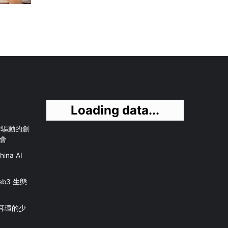
Loading data...
社群驅動的創
會
na AI
b3 生態
元
珠耳環的少