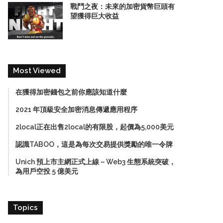
戰鬥之夜：未來的加密貨幣巨頭有
望獲得巨大收益
Most Viewed
在獲得加密錢包之前你應該知道什麼
2021 年頂級安全加密消息傳遞應用程序
2local正在出售2local的有限股，起價為5,000美元
認識TABOO，這是為每次交易提供獎勵的唯一令牌
Unich 預上市主網正式上線－Web3 生態系統突破，
為用戶空投 5 億美元
Topics