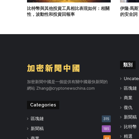
比特幣與其他投資工具相比表現如何：相關
伊隆·馬斯
性，波動性和投資回報率
的安全詞
類別
Uncate
加密新聞中國是一個提供有關中國最快新聞的
網站
Zhang@cryptonewschina.com
區塊鏈
商業
Categories
復仇
新聞稿
區塊鏈
315
比特幣
新聞稿
185
精選
商業
68