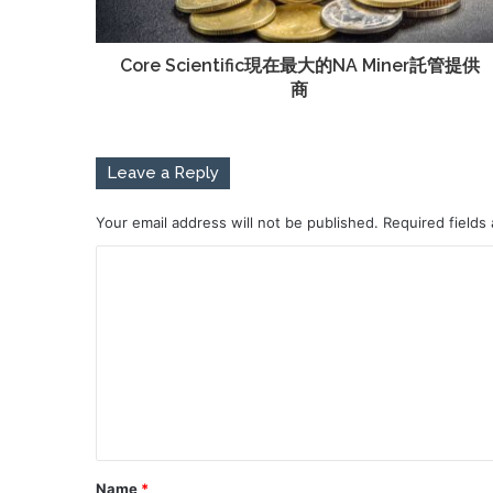
Core Scientific現在最大的NA Miner託管提供
商
Leave a Reply
Your email address will not be published.
Required fields
Name
*