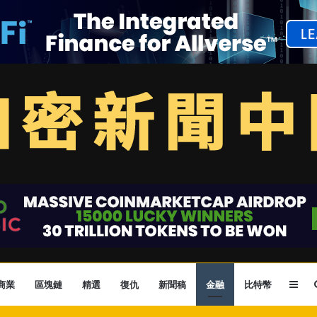
Sid
商業
區塊鏈
精選
復仇
新聞稿
金融
比特幣