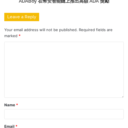
ADABoy 在幣安智能鏈上推出高額 ADA 獎勵
Leave a Reply
Your email address will not be published.
Required fields are
marked
*
Name
*
Email
*