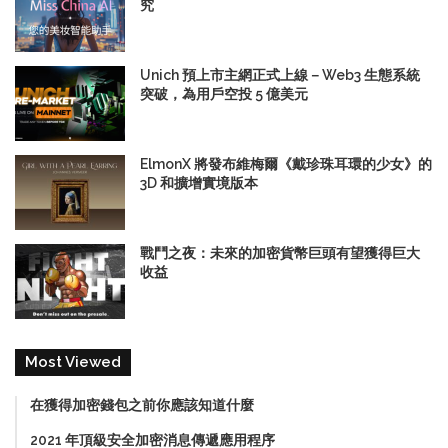
究
Unich 預上市主網正式上線－Web3 生態系統
突破，為用戶空投 5 億美元
ElmonX 將發布維梅爾《戴珍珠耳環的少女》的
3D 和擴增實境版本
戰鬥之夜：未來的加密貨幣巨頭有望獲得巨大
收益
Most Viewed
在獲得加密錢包之前你應該知道什麼
2021 年頂級安全加密消息傳遞應用程序