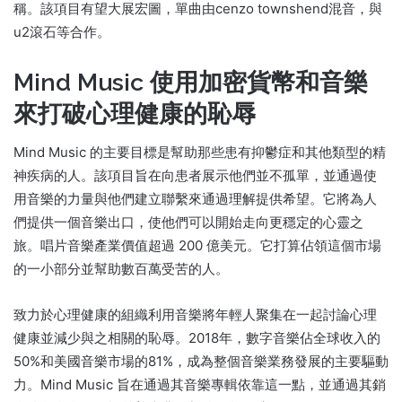
稱。
該項目有望大展宏圖，單曲由cenzo townshend混音，與
u2滾石等合作。
Mind Music 使用加密貨幣和音樂
來打破心理健康的恥辱
Mind Music 的主要目標是幫助那些患有抑鬱症和其他類型的精
神疾病的人。
該項目旨在向患者展示他們並不孤單，並通過使
用音樂的力量與他們建立聯繫來通過理解提供希望。
它將為人
們提供一個音樂出口，使他們可以開始走向更穩定的心靈之
旅。
唱片音樂產業價值超過 200 億美元。
它打算佔領這個市場
的一小部分並幫助數百萬受苦的人。
致力於心理健康的組織利用音樂將年輕人聚集在一起討論心理
健康並減少與之相關的恥辱。
2018年，數字音樂佔全球收入的
50%和美國音樂市場的81%，成為整個音樂業務發展的主要驅動
力。
Mind Music 旨在通過其音樂專輯依靠這一點，並通過其銷