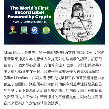
Mind Music 是世界上第一個由加密技術支持的唱片公司，它使
用音樂來捕捉世界的想像力並提高對心理健康的認識。
該項目
宣布了一個大型心靈週，其預算高達 6 位數，併計劃將總共 6
場大型活動匯集在一起。
音樂作曲家兼製作人邁克·漢密爾頓
(Mike Hamilton) 在因大流行期間失業和工作而遭受精神壓力後
創立了該團體。
漢密爾頓決定解決他的麻煩並專注於發展自己
的音樂，而不是為他人組織音樂之旅。
他明白，由于冠狀病毒
的限製而失去工作並在苦苦掙扎的不僅僅是他，因此他決定用
音樂來提高人們對這種情況的認識。