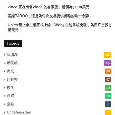
2local正在出售2local的有限股，起價為5,000美元
認識TABOO，這是為每次交易提供獎勵的唯一令牌
Unich 預上市主網正式上線－Web3 生態系統突破，為用戶空投 5
億美元
Topics
區塊鏈
315
新聞稿
185
商業
68
比特幣
47
復仇
34
精選
20
金融
8
Uncategorized
4