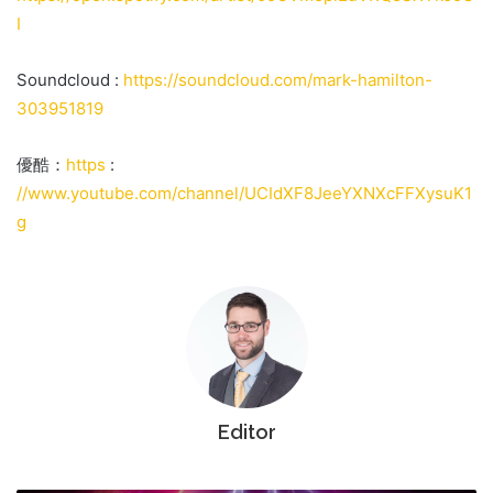
I
Soundcloud :
https://soundcloud.com/mark-hamilton-
303951819
優酷：
https
:
//www.youtube.com/channel/UCIdXF8JeeYXNXcFFXysuK1
g
Editor