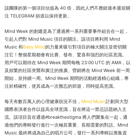
該團隊的第一個項目估值為 40 倍，因此人們不應錯過本週並關
注 TELEGRAM 頻道以保持更新。
Mind Week 的創建是為了通過將一系列重要事件組合在一起，
引起人們對 Mind Music 項目的關注。
該項目將利用 Mind
Music 和
Baby Mind
的力量
來吸引對項目的極大關注並密切關
注它！
整個星期都會有比賽、發布、驚喜和強烈的社區意識。
用戶可以期待在 Mind Week 期間每晚 23:00 UTC 的 AMA，以
及頻繁的社區突襲和廣泛的推廣。
營銷將在 Mind Week 前一周
開始，並持續一周。
Mind Week 期間的活動經過精心組織，專
注於精確性，使其成為一次難忘的郊遊，同時提高意識。
每天有數百萬人的心理健康狀況不佳，
Mind Music
計劃與大型
國際表演者合作以提高全球意識，旨在將這一禁忌話題納入主
流。
該項目旨在通過#breakthestigma 將人們聚集在一起，通
過他們的專輯發行進行一次極其重要、長期需要的對話。
Mind
Music 最終將成為自己的唱片公司，發行一系列專輯以籌集資