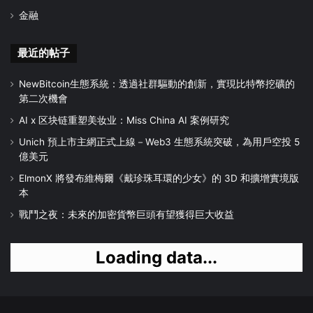
金融
最近的帖子
NewBitcoin生態系統：透過社群驅動的創新，實現比特幣挖礦的
第二次機會
AI x 区块链重塑美妆业：Miss China AI 案例研究
Unich 預上市主網正式上線－Web3 生態系統突破，為用戶空投 5
億美元
ElmonX 將發布維梅爾《戴珍珠耳環的少女》的 3D 和擴增實境版
本
戰鬥之夜：未來的加密貨幣巨頭有望獲得巨大收益
Loading data...