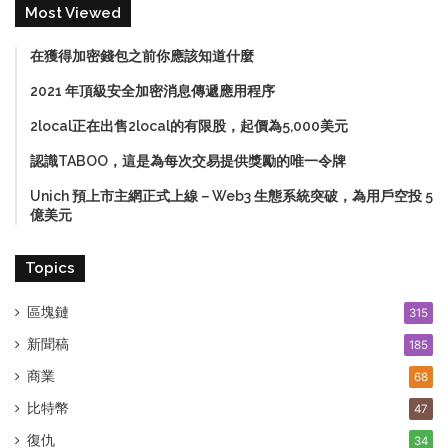
Most Viewed
在獲得加密錢包之前你應該知道什麼
2021 年頂級安全加密消息傳遞應用程序
2local正在出售2local的有限股，起價為5,000美元
認識TABOO，這是為每次交易提供獎勵的唯一令牌
Unich 預上市主網正式上線－Web3 生態系統突破，為用戶空投 5
億美元
Topics
區塊鏈
315
新聞稿
185
商業
68
比特幣
47
復仇
34