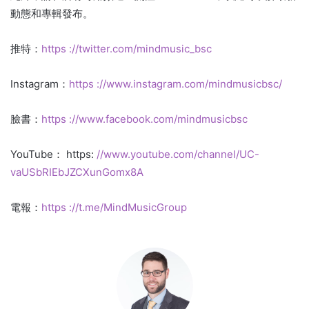
動態和專輯發布。
推特：
https ://twitter.com/mindmusic_bsc
Instagram：
https ://www.instagram.com/mindmusicbsc/
臉書：
https ://www.facebook.com/mindmusicbsc
YouTube： https:
//www.youtube.com/channel/UC-
vaUSbRIEbJZCXunGomx8A
電報：
https ://t.me/MindMusicGroup