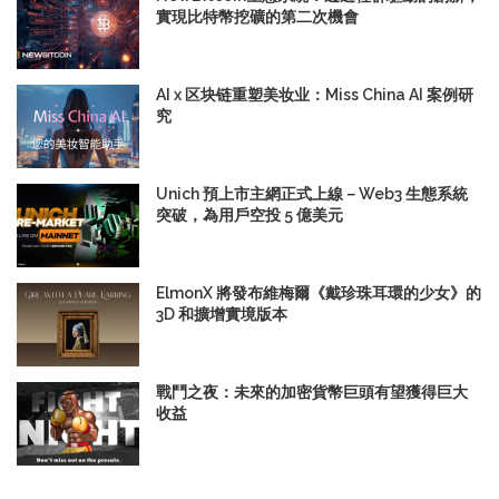
實現比特幣挖礦的第二次機會
AI x 区块链重塑美妆业：Miss China AI 案例研
究
Unich 預上市主網正式上線－Web3 生態系統
突破，為用戶空投 5 億美元
ElmonX 將發布維梅爾《戴珍珠耳環的少女》的
3D 和擴增實境版本
戰鬥之夜：未來的加密貨幣巨頭有望獲得巨大
收益