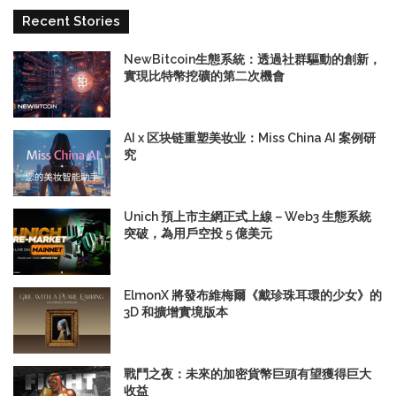
Recent Stories
NewBitcoin生態系統：透過社群驅動的創新，
實現比特幣挖礦的第二次機會
AI x 区块链重塑美妆业：Miss China AI 案例研
究
Unich 預上市主網正式上線－Web3 生態系統
突破，為用戶空投 5 億美元
ElmonX 將發布維梅爾《戴珍珠耳環的少女》的
3D 和擴增實境版本
戰鬥之夜：未來的加密貨幣巨頭有望獲得巨大
收益