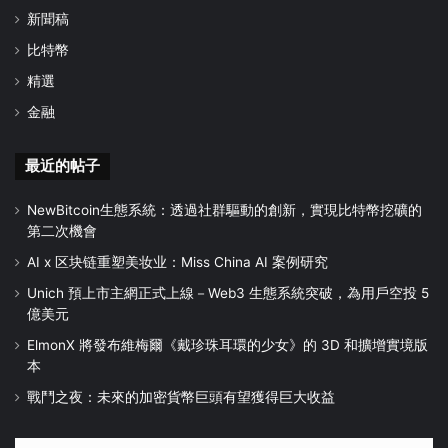
新聞稿
比特幣
精選
金融
最近的帖子
NewBitcoin生態系統：透過社群驅動的創新，實現比特幣挖礦的
第二次機會
AI x 区块链重塑美妆业：Miss China AI 案例研究
Unich 預上市主網正式上線－Web3 生態系統突破，為用戶空投 5
億美元
ElmonX 將發布維梅爾《戴珍珠耳環的少女》的 3D 和擴增實境版
本
戰鬥之夜：未來的加密貨幣巨頭有望獲得巨大收益