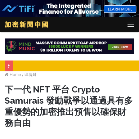
M
Home
/
區塊鏈
下一代 NFT 平台 Crypto
Samurais 發動戰爭以通過具有多
重優勢的加密推出預售以確保財
務自由