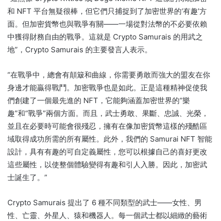
和 NFT 平台無疑很棒，但它們只捕捉到了加密世界的‘有趣’方
面。
但加密貨幣也與戰爭有關——一場從對法幣的不必要依賴
中獲得財務自由的戰爭。
這就是 Crypto Samurais 的用武之
地”，Crypto Samurais 的主要發言人表示。
“在戰爭中，總會有顛簸和曲線，你需要勇敢而強大的盟友在你
身邊才能贏得戰鬥。
加密戰爭也是如此。
正是這種精神促使我
們創建了一個最先進的 NFT，它能夠涵蓋加密世界的“樂
趣”和“戰爭”兩個方面。
而且，武士勇敢、果斷、忠誠、光榮，
並且在必要時可能會很殘忍，擁有在像加密貨幣這樣的殘酷區
域取得成功所需的所有屬性。
此外，我們的 Samurai NFT 智能
設計，具有有趣的可自定義屬性，您可以根據自己的喜好更改
這些屬性，以使整個體驗變得有趣和引人入勝。
因此，加密武
士誕生了。”
Crypto Samurais 提出了 6 種不同類型的武士——女性、男
性、亡靈、外星人、猿和機器人。
每一個武士都以細緻的藝術