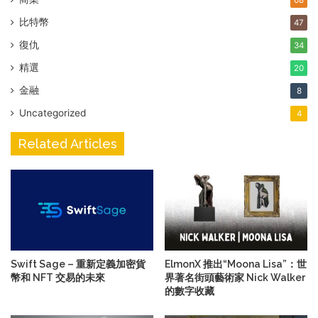
68
比特幣
47
復仇
34
精選
20
金融
8
Uncategorized
4
Related Articles
Swift Sage – 重新定義加密貨
ElmonX 推出“Moona Lisa”：世
幣和 NFT 交易的未來
界著名街頭藝術家 Nick Walker
的數字收藏