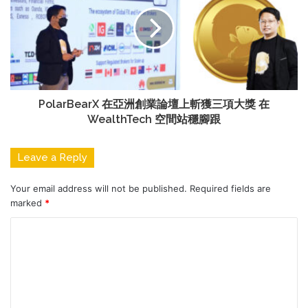
PolarBearX 在亞洲創業論壇上斬獲三項大獎 在
WealthTech 空間站穩腳跟
Leave a Reply
Your email address will not be published.
Required fields are
marked
*