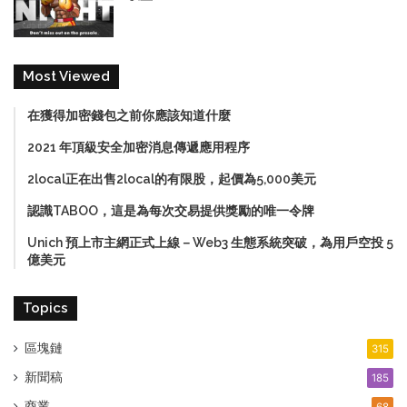
Most Viewed
在獲得加密錢包之前你應該知道什麼
2021 年頂級安全加密消息傳遞應用程序
2local正在出售2local的有限股，起價為5,000美元
認識TABOO，這是為每次交易提供獎勵的唯一令牌
Unich 預上市主網正式上線－Web3 生態系統突破，為用戶空投 5
億美元
Topics
區塊鏈
315
新聞稿
185
商業