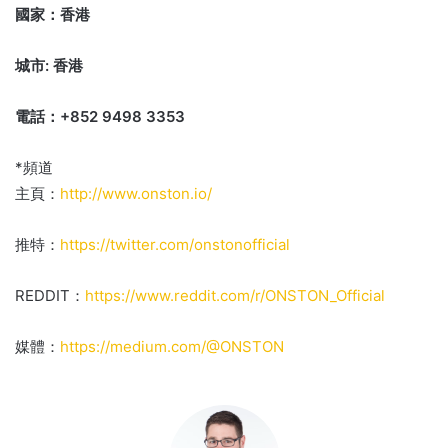
國家：香港
城市: 香港
電話：+852 9498 3353
*頻道
主頁：
http://www.onston.io/
推特：
https://twitter.com/onstonofficial
REDDIT：
https://www.reddit.com/r/ONSTON_Official
媒體：
https://medium.com/@ONSTON