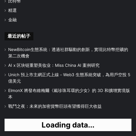
比特幣
精選
金融
最近的帖子
NewBitcoin生態系統：透過社群驅動的創新，實現比特幣挖礦的
第二次機會
AI x 区块链重塑美妆业：Miss China AI 案例研究
Unich 預上市主網正式上線－Web3 生態系統突破，為用戶空投 5
億美元
ElmonX 將發布維梅爾《戴珍珠耳環的少女》的 3D 和擴增實境版
本
戰鬥之夜：未來的加密貨幣巨頭有望獲得巨大收益
Loading data...