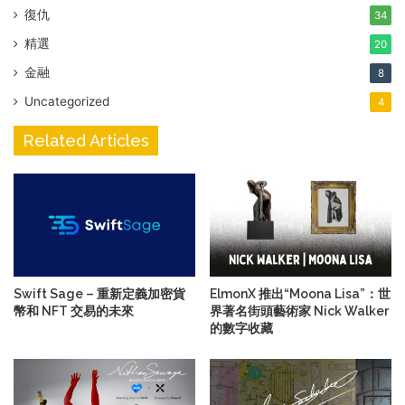
復仇
34
精選
20
金融
8
Uncategorized
4
Related Articles
Swift Sage – 重新定義加密貨
ElmonX 推出“Moona Lisa”：世
幣和 NFT 交易的未來
界著名街頭藝術家 Nick Walker
的數字收藏