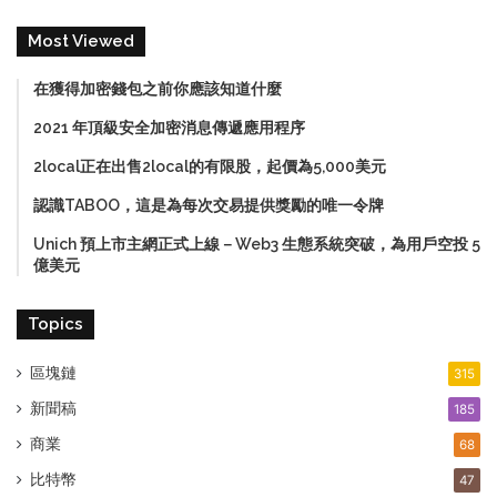
Most Viewed
在獲得加密錢包之前你應該知道什麼
2021 年頂級安全加密消息傳遞應用程序
2local正在出售2local的有限股，起價為5,000美元
認識TABOO，這是為每次交易提供獎勵的唯一令牌
Unich 預上市主網正式上線－Web3 生態系統突破，為用戶空投 5
億美元
Topics
區塊鏈
315
新聞稿
185
商業
68
比特幣
47