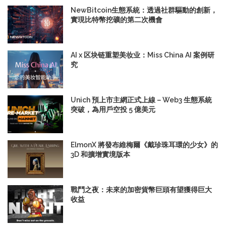
NewBitcoin生態系統：透過社群驅動的創新，
實現比特幣挖礦的第二次機會
AI x 区块链重塑美妆业：Miss China AI 案例研
究
Unich 預上市主網正式上線－Web3 生態系統
突破，為用戶空投 5 億美元
ElmonX 將發布維梅爾《戴珍珠耳環的少女》的
3D 和擴增實境版本
戰鬥之夜：未來的加密貨幣巨頭有望獲得巨大
收益