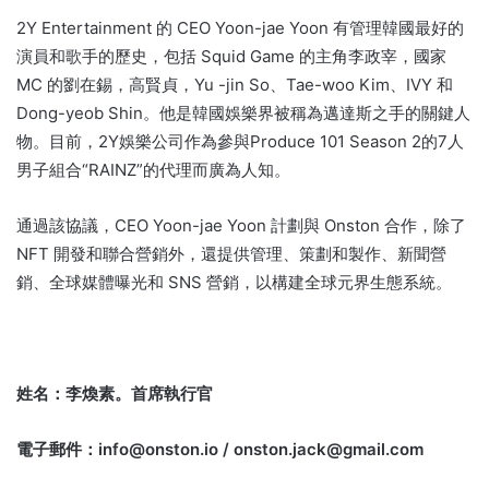
2Y Entertainment 的 CEO Yoon-jae Yoon 有管理韓國最好的
演員和歌手的歷史，包括 Squid Game 的主角李政宰，國家
MC 的劉在錫，高賢貞，Yu -jin So、Tae-woo Kim、IVY 和
Dong-yeob Shin。
他是韓國娛樂界被稱為邁達斯之手的關鍵人
物。
目前，2Y娛樂公司作為參與Produce 101 Season 2的7人
男子組合“RAINZ”的代理而廣為人知。
通過該協議，CEO Yoon-jae Yoon 計劃與 Onston 合作，除了
NFT 開發和聯合營銷外，還提供管理、策劃和製作、新聞營
銷、全球媒體曝光和 SNS 營銷，以構建全球元界生態系統。
姓名：李煥素。
首席執行官
電子郵件：
info@onston.io
/
onston.jack@gmail.com