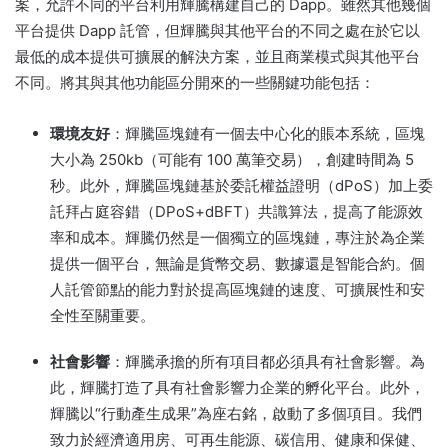
案，允許不同的平台利用輝騰構建自己的 Dapp。
雖然其他幾個
平台提供 Dapp 託管，但輝騰與其他平台的不同之處在於它以
最低的成本提供可擴展的解決方案，並且商業模式與其他平台
不同。
將其與其他功能區分開來的一些關鍵功能包括：
環境友好
：輝騰區塊鏈有一個去中心化的賬本系統，區塊
大小為 250kb（可能有 100 萬筆交易），創建時間為 5
秒。
此外，輝騰區塊鏈基於委託權益證明（dPoS）加上委
託拜占庭容錯（DPoS+dBFT）共識算法，提高了能源效
率和成本。
輝騰仍然是一個獨立的區塊鏈，專注於為企業
提供一個平台，無論是貨幣交易、數據還是智能合約。
個
人託管節點的能力對於提高區塊鏈的速度、可擴展性和安
全性至關重要。
社會影響
：輝騰承擔的所有項目都必須具有社會影響。
為
此，輝騰打造了具有社會影響力企業的孵化平台。
此外，
輝騰以“行動產生成果”為座右銘，啟動了多個項目。
我們
致力於經濟適用房、可再生能源、碳信用、健康和保健、