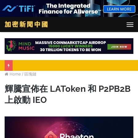
M
Home
/
區塊鏈
輝騰宣佈在 LAToken 和 P2PB2B
上啟動 IEO