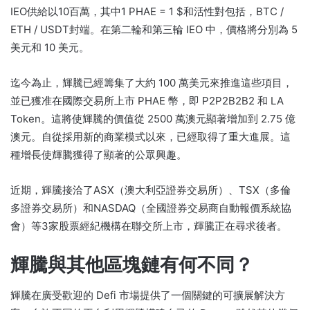
IEO供給以10百萬，其中1 PHAE = 1 $和活性對包括，BTC /
ETH / USDT封端。
在第二輪和第三輪 IEO 中，價格將分別為 5
美元和 10 美元。
迄今為止，輝騰已經籌集了大約 100 萬美元來推進這些項目，
並已獲准在國際交易所上市 PHAE 幣，即 P2P2B2B2 和 LA
Token。
這將使輝騰的價值從 2500 萬澳元顯著增加到 2.75 億
澳元。
自從採用新的商業模式以來，已經取得了重大進展。
這
種增長使輝騰獲得了顯著的公眾興趣。
近期，輝騰接洽了ASX（澳大利亞證券交易所）、TSX（多倫
多證券交易所）和NASDAQ（全國證券交易商自動報價系統協
會）等3家股票經紀機構在聯交所上市，輝騰正在尋求後者。
輝騰與其他區塊鏈有何不同？
輝騰在廣受歡迎的 Defi 市場提供了一個關鍵的可擴展解決方