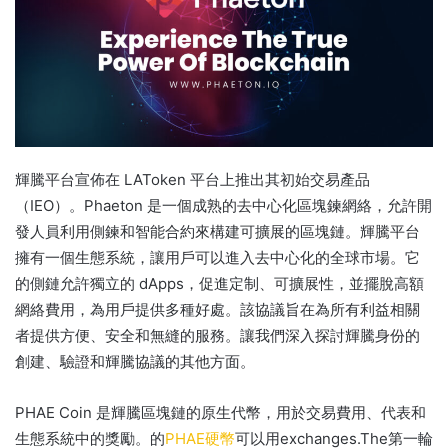
輝騰平台宣佈在 LAToken 平台上推出其初始交易產品
（IEO）。
Phaeton 是一個成熟的去中心化區塊鍊網絡，允許開
發人員利用側鍊和智能合約來構建可擴展的區塊鏈。
輝騰平台
擁有一個生態系統，讓用戶可以進入去中心化的全球市場。
它
的側鏈允許獨立的 dApps，促進定制、可擴展性，並擺脫高額
網絡費用，為用戶提供多種好處。
該協議旨在為所有利益相關
者提供方便、安全和無縫的服務。
讓我們深入探討輝騰身份的
創建、驗證和輝騰協議的其他方面。
PHAE Coin 是輝騰區塊鏈的原生代幣，用於交易費用、代表和
生態系統中的獎勵。
的
PHAE硬幣
可以用exchanges.The第一
輪