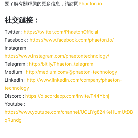
要了解有關輝騰的更多信息，請訪問
Phaeton.io
社交鏈接：
Twitter :
https://twitter.com/PhaetonOfficial
Facebook :
https://www.facebook.com/phaeton.io/
Instagram :
https://www.instagram.com/phaetontechnology/
Telegram :
http://bit.ly/Phaeton_telegram
Medium :
http://medium.com/@phaeton-technology
Linkedin :
http://www.linkedin.com/company/phaeton-
technology
Discord :
https://discordapp.com/invite/F44Ybhj
Youtube :
https://www.youtube.com/channel/UCLIYg824KeHUmUtDB
qRundg