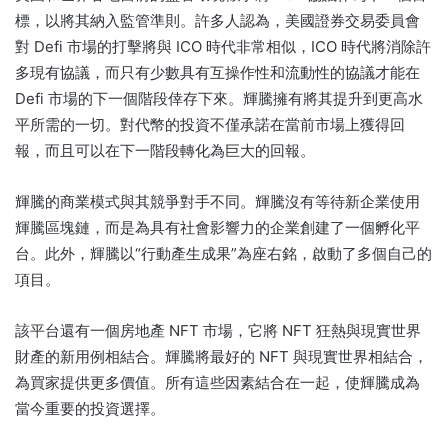
標，以將其納入監管準則。
許多人認為，美國證券交易委員會
對 Defi 市場的打擊將與 ICO 時代非常相似，ICO 時代將消除許
多現有協議，而只有少數具有互操作性和流動性的協議才能在
Defi 市場的下一個階段倖存下來。
輝騰擁有將其提升到更高水
平所需的一切。
對代幣的投資不僅承諾在當前市場上獲得回
報，而且可以在下一階段轉化為巨大的回報。
輝騰的商業模式與其競爭對手不同。
輝騰沒有等待新企業使用
輝騰區塊鏈，而是為具有社會影響力的企業創建了一個孵化平
台。
此外，輝騰以“行動產生成果”為座右銘，啟動了多個自己的
項目。
該平台還有一個房地產 NFT 市場，它將 NFT 狂熱與現實世界
財產的新用例相結合。
輝騰將最好的 NFT 與現實世界相結合，
為買家提供更多價值。
所有這些因素結合在一起，使輝騰成為
當今重要的投資選擇。