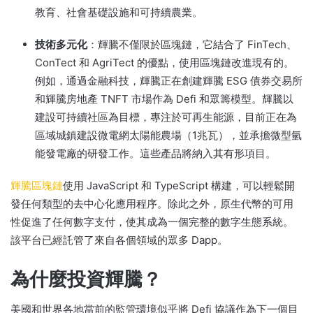
教育、社會基礎設施和可持續農業。
技術多元化
：輝騰不僅限於區塊鏈，它結合了 FinTech、
ConTect 和 AgriTect 的優點，使用區塊鏈改進現有的。
例如，通過金融科技，輝騰正在創建輝騰 ESG 債券交易所
和輝騰房地產 TNFT 市場作為 Defi 和眾籌模型。
輝騰以
建設可持續社區為目標，專注於可再生能源，目前正在為
區域城鎮建設微電網太陽能農場（1兆瓦），並承擔微型氫
能發電廠的研發工作。
這些產品將納入其有形項目。
輝騰區塊鏈
使用 JavaScript 和 TypeScript 構建，
可以輕鬆開
發任何類型的去中心化應用程序。
除此之外，原生代幣的可用
性促進了任何數字支付，使其成為一個完整的數字生態系統。
該平台已經託管了來自各個領域的眾多 Dapp。
為什麼投資輝騰？
美國和世界各地當前的監管環境似乎將 Defi 協議作為下一個目