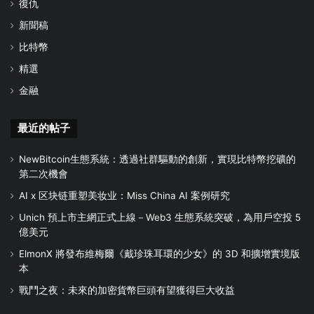
復仇
新聞稿
比特幣
精選
金融
最近的帖子
NewBitcoin生態系統：透過社群驅動的創新，實現比特幣挖礦的
第二次機會
AI x 区块链重塑美妆业：Miss China AI 案例研究
Unich 預上市主網正式上線－Web3 生態系統突破，為用戶空投 5
億美元
ElmonX 將發布維梅爾《戴珍珠耳環的少女》的 3D 和擴增實境版
本
戰鬥之夜：未來的加密貨幣巨頭有望獲得巨大收益