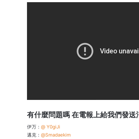
有什麼問題嗎
在電報上給我們發送
伊万：
@ Y0giJi
邁克：
@Smadaekim