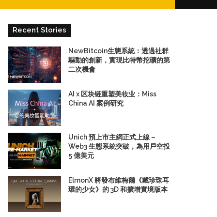
for
Recent Stories
NewBitcoin生態系統：透過社群
驅動的創新，實現比特幣挖礦的第
二次機會
AI x 区块链重塑美妆业：Miss
China AI 案例研究
Unich 預上市主網正式上線－
Web3 生態系統突破，為用戶空投
5 億美元
ElmonX 將發布維梅爾《戴珍珠耳
環的少女》的 3D 和擴增實境版本