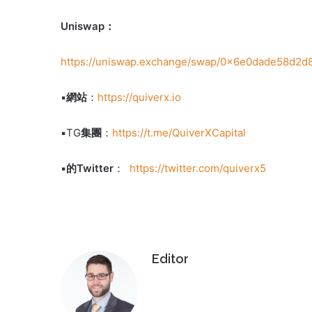
Uniswap：
https://uniswap.exchange/swap/0x6e0dade58d2
▪️
網站
：
https
:
//quiverx.io
▪️TG
集團
：
https
:
//t.me/QuiverXCapital
▪️
的Twitter
：
https://twitter.com/quiverx5
Editor