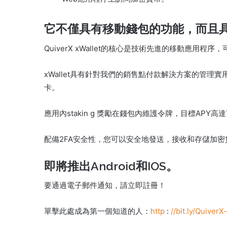
它不僅具有移動錢包的功能，而且
QuiverX xWallet的核心是技術先進的移動應用程
xWallet具有針對我們的銷售點付款解決方案的管
卡。
應用內stakin
g
獎勵在錢包內維護令牌，目標APY高達7
配備2FA安全性，您可以安全地發送，接收和存儲加
即將推出Android和IOS。
要通過電子郵件通知，請立即註冊！
單擊此處成為第一個知道的人：
http
:
//bit.ly/QuiverX