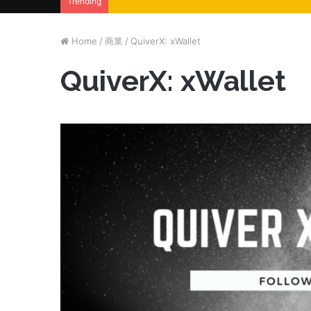
Trending
Home
/
商業
/
QuiverX: xWallet
QuiverX: xWallet