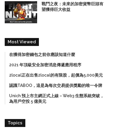
戰鬥之夜：未來的加密貨幣巨頭有
望獲得巨大收益
Most Viewed
在獲得加密錢包之前你應該知道什麼
2021 年頂級安全加密消息傳遞應用程序
2local正在出售2local的有限股，起價為5,000美元
認識TABOO，這是為每次交易提供獎勵的唯一令牌
Unich 預上市主網正式上線－Web3 生態系統突破，
為用戶空投 5 億美元
Topics