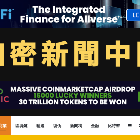
Sid
商業
區塊鏈
精選
復仇
新聞稿
金融
比特幣