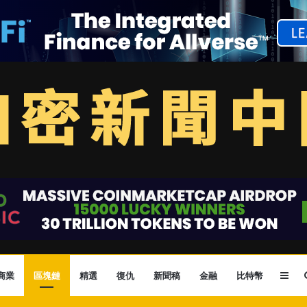
Sid
商業
區塊鏈
精選
復仇
新聞稿
金融
比特幣