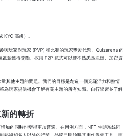
。
成 KYC 高級）。
和參與玩家對玩家 (PVP) 和比賽的玩家獎勵代幣。
Quizarena 的
玩遊戲並獲得獎勵。採用 F2P 範式可以使不熟悉區塊鏈、加密貨
和大量其他主題的問題。
我們的目標是創造一個充滿活力和熱情
將為玩家提供機會了解有關主題的所有知識。
自行學習並了解
帶來新的轉折
值增加的同時也變得更加普遍。
在用例方面，NFT 生態系統同
到藝術和名人以外的行業。
品牌已開始將其用作促銷工具，而