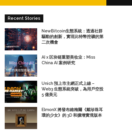
for
Recent Stories
NewBitcoin生態系統：透過社群
驅動的創新，實現比特幣挖礦的第
二次機會
AI x 区块链重塑美妆业：Miss
China AI 案例研究
Unich 預上市主網正式上線－
Web3 生態系統突破，為用戶空投
5 億美元
ElmonX 將發布維梅爾《戴珍珠耳
環的少女》的 3D 和擴增實境版本