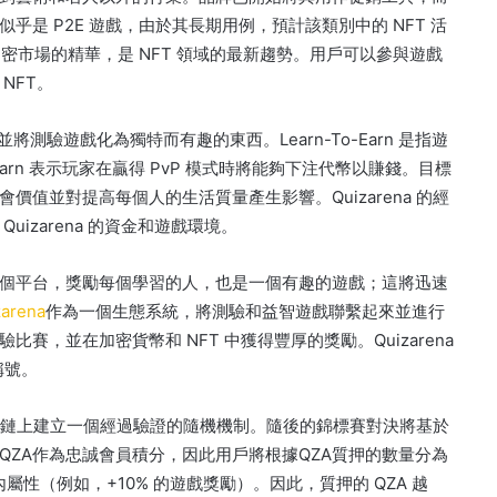
乎是 P2E 遊戲，由於其長期用例，預計該類別中的 NFT 活
加密市場的精華，是 NFT 領域的最新趨勢。
用戶可以參與遊戲
NFT。
i，並將測驗遊戲化為獨特而有趣的東西。
Learn-To-Earn 是指遊
o-Earn 表示玩家在贏得 PvP 模式時將能夠下注代幣以賺錢。
目標
會價值並對提高每個人的生活質量產生影響。
Quizarena 的經
izarena 的資金和遊戲環境。
個平台，獎勵每個學習的人，也是一個有趣的遊戲；
這將迅速
zarena
作為一個生態系統，將測驗和益智遊戲聯繫起來並進行
驗比賽，並在加密貨幣和 NFT 中獲得豐厚的獎勵。
Quizarena
的稱號。
區塊鏈上建立一個經過驗證的隨機機制。
隨後的錦標賽對決將基於
QZA作為忠誠會員積分，因此用戶將根據QZA質押的數量分為
內屬性（例如，+10% 的遊戲獎勵）。
因此，質押的 QZA 越