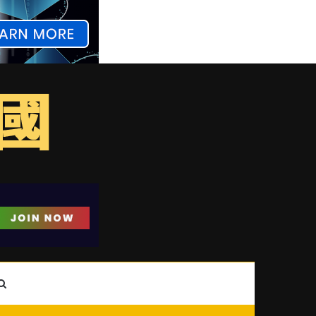
ebar
Search