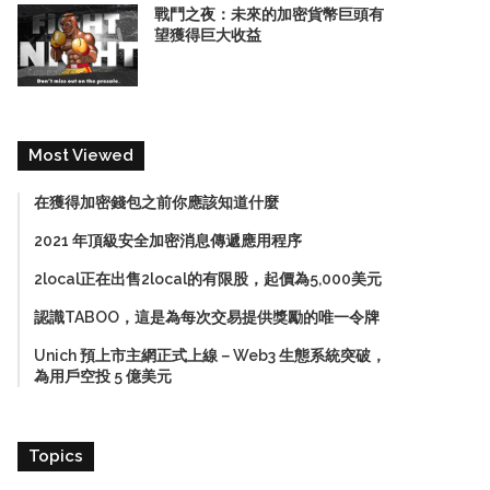
戰鬥之夜：未來的加密貨幣巨頭有
望獲得巨大收益
Most Viewed
在獲得加密錢包之前你應該知道什麼
2021 年頂級安全加密消息傳遞應用程序
2local正在出售2local的有限股，起價為5,000美元
認識TABOO，這是為每次交易提供獎勵的唯一令牌
Unich 預上市主網正式上線－Web3 生態系統突破，
為用戶空投 5 億美元
Topics