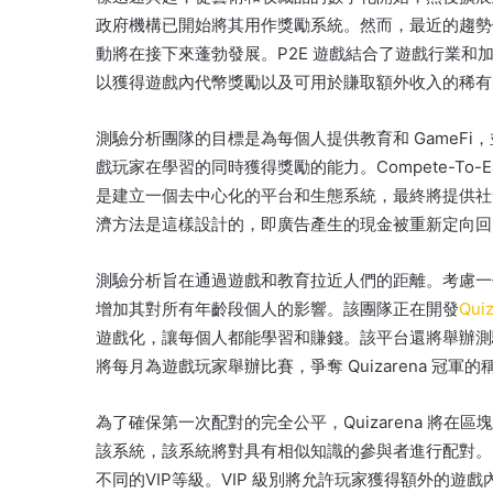
政府機構已開始將其用作獎勵系統。
然而，最近的趨勢似
動將在接下來蓬勃發展。
P2E 遊戲結合了遊戲行業和
以獲得遊戲內代幣獎勵以及可用於賺取額外收入的稀有 
測驗分析團隊的目標是為每個人提供教育和 GameF
戲玩家在學習的同時獲得獎勵的能力。
Compete-T
是建立一個去中心化的平台和生態系統，最終將提供社
濟方法是這樣設計的，即廣告產生的現金被重新定向回 Qu
測驗分析旨在通過遊戲和教育拉近人們的距離。
考慮一
增加其對所有年齡段個人的影響。
該團隊正在開發
Qui
遊戲化，讓每個人都能學習和賺錢。
該平台還將舉辦測
將每月為遊戲玩家舉辦比賽，爭奪 Quizarena 冠軍
為了確保第一次配對的完全公平，Quizarena 將在
該系統，該​​系統將對具有相似知識的參與者進行配對。
不同的VIP等級。
VIP 級別將允許玩家獲得額外的遊戲