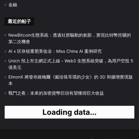
金融
最近的帖子
NewBitcoin生態系統：透過社群驅動的創新，實現比特幣挖礦的
第二次機會
AI x 区块链重塑美妆业：Miss China AI 案例研究
Unich 預上市主網正式上線－Web3 生態系統突破，為用戶空投 5
億美元
ElmonX 將發布維梅爾《戴珍珠耳環的少女》的 3D 和擴增實境版
本
戰鬥之夜：未來的加密貨幣巨頭有望獲得巨大收益
Loading data...