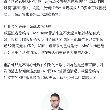
得了超過90億XRP單位，當時該公司被創建為他的辛勤工作的
最初“謝謝”禮物。問題在於傾銷或出售規模很大的資金可以輕易
地以市值計算世界第三大加密貨幣。
如此多的金錢，如此多的誘惑
截至記者發稿時，McCaleb看起來並不太認真地對待這種威
脅。起初，聯合創始人受到了嚴格的協議 – 他每年不能賣出超
過52萬美元的XRP。然而，這些限制已經消散，McCaleb已經
充分利用了這種情況，現在每天都在銷售大量的XRP。
也許他只是不關心他現在創造的市場，因為他是超級富豪，因
為他過去曾傾倒過幾個XRP而XRP曾經崩潰過。截至發稿時，
他持有的XRP數量超過20億美元，這至少可以說是誘人的。