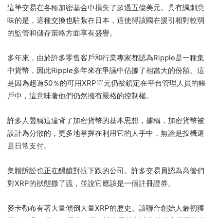
這筆交易在各種加密基金中損失了超過五億美元。具有諷刺意
味的是，這種交換也駐紮在日本，這使得該國在援引相對較弱
的監管和儲存策略方面享有盛譽。
多年來，由於許多零售客戶和行業專家都認為Ripple是一種集
中貨幣，因此Ripple多年來在爭議中佔據了相當大的份額。這
是因為超過50％的可用XRP單元仍被鎖定在平台管理人員的帳
戶中，這意味著他們仍然擁有嚴格的控制權。
許多人聲稱這違背了加密貨幣的基本思想，據稱，加密貨幣被
設計為分散的，更多地掌握在利用它的人手中，無論是投機還
是日常支付。
集體訴訟也正在醞釀對抗下跌的公司。許多交易員認為高管們
對XRP的狀態撒了謊，並說它應該是一個註冊證券。
麥卡勒布有著大量傾倒大量XRP的歷史。該聯合創始人最初獲