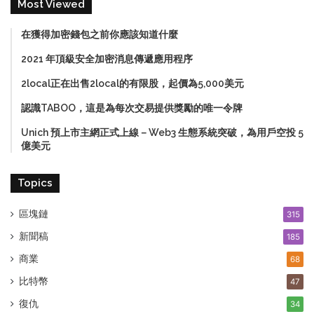
Most Viewed
在獲得加密錢包之前你應該知道什麼
2021 年頂級安全加密消息傳遞應用程序
2local正在出售2local的有限股，起價為5,000美元
認識TABOO，這是為每次交易提供獎勵的唯一令牌
Unich 預上市主網正式上線－Web3 生態系統突破，為用戶空投 5
億美元
Topics
區塊鏈
315
新聞稿
185
商業
68
比特幣
47
復仇
34