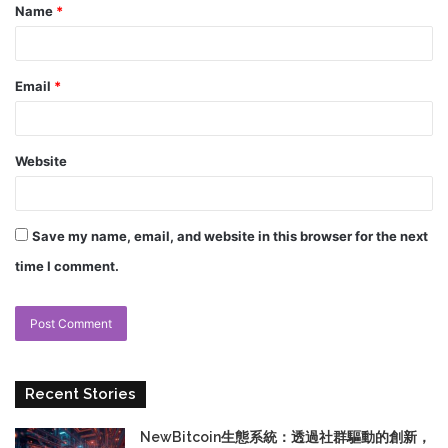
Name
*
Email
*
Website
Save my name, email, and website in this browser for the next
time I comment.
Recent Stories
NewBitcoin生態系統：透過社群驅動的創新，