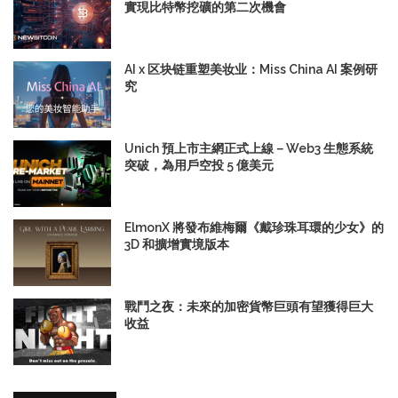
實現比特幣挖礦的第二次機會
AI x 区块链重塑美妆业：Miss China AI 案例研
究
Unich 預上市主網正式上線－Web3 生態系統
突破，為用戶空投 5 億美元
ElmonX 將發布維梅爾《戴珍珠耳環的少女》的
3D 和擴增實境版本
戰鬥之夜：未來的加密貨幣巨頭有望獲得巨大
收益