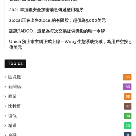
2021 年頂級安全加密消息傳遞應用程序
2local正在出售2local的有限股，起價為5,000美元
認識TABOO，這是為每次交易提供獎勵的唯一令牌
Unich 預上市主網正式上線－Web3 生態系統突破，為用戶空投 5
億美元
Topics
區塊鏈
315
新聞稿
185
商業
68
比特幣
47
復仇
34
精選
20
金融
8