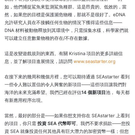
如，他們捕捉鯊魚來監測鯊魚種群。
這是昂貴的、低效的，當
然，如果您的目標是保護瀕危物種，那就不是很好了。
eDNA
允許研究人員在不接觸任何生物的情況下獲得這些信息——
DNA 材料被動物釋放到其環境中，只需採集水樣，科學家們就
可以建立任意數量物種的存在/不存在數據。
這是改變遊戲規則的東西。
有關 Kristina 項目的更多詳細信
息，並了解項目進展情況，請訪問
www.seastarter.org
在接下來的幾周和幾個月裡，您可以期待通過 SEAstarter 看到
一些令人難以置信的令人興奮的新項目——這些項目讓我們對
海洋的未來充滿希望。
我們已經在評估
14 個新項目
池，
每天都
有新應用程序出現。
當然，最好的部分是——如果你想支持你在 SEAstarter 上看到
的項目，你只需
投資 SEA 代幣即可
。
我們不要求捐款——您投
資 SEA 就像投資任何其他具有巨大潛力的加密貨幣一樣；
但您