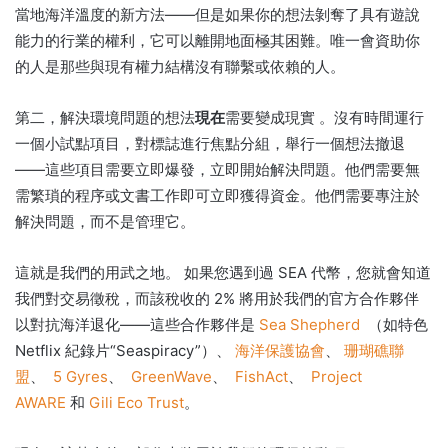
當地海洋溫度的新方法——但是如果你的想法剝奪了具有遊說
能力的行業的權利，它可以離開地面極其困難。
唯一會資助你
的人是那些與現有權力結構沒有聯繫或依賴的人。
第二，解決環境問題的想法
現在
需要變成現實
。
沒有時間運行
一個小試點項目，對標誌進行焦點分組，舉行一個想法撤退
——這些項目需要立即爆發，立即開始解決問題。
他們需要無
需繁瑣的程序或文書工作即可立即獲得資金。
他們需要專注於
解決問題，而不是管理它。
這就是我們的用武之地。 如果您遇到過 SEA 代幣，您就會知道
我們對交易徵稅，而該稅收的 2% 將用於我們的官方合作夥伴
以對抗海洋退化——這些合作夥伴是
Sea Shepherd
（如特色
Netflix 紀錄片“Seaspiracy”）、
海洋保護協會
、
珊瑚礁聯
盟
、
5 Gyres
、
GreenWave
、
FishAct
、
Project
AWARE
和
Gili Eco Trust
。