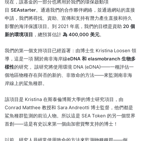
現在，該基金的一部分也將用於我們的環保啟動項
目
SEAstarter
。
通過我們的合作夥伴網絡，並通過網站的直接
申請，我們將尋找、資助、宣傳和支持有潛力產生直接和持久
影響的海洋保護項目。
到 2021 年底，我們的目標是資助
20 個
新的環境項目
，總預算估計
為 400,000 美元
。
我們的第一個支持項目已經簽署：由博士生 Kristina Loosen 領
導，這是一項
關於南非海岸線
eDNA 和 elasmobranch 生物多
樣性
的研究
。
該研究將使用環境 DNA (eDNA)——一種評估一
個地區物種存在與否的新的、非致命的方法——來監測南非海
岸線上的鯊魚種群。
該項目是 Kristina 在斯泰倫博斯大學的博士研究項目，由
Conrad Matthee 教授和 Sara Andreotti 博士監督，他們都是
鯊魚種群監測的前沿人物。
所以這是 SEA Token 的另一個世界
首創——這是有史以​​來第一個由加密貨幣支持的博士！
以前，研究人員經常使用致命的方法來監測物種種群——例