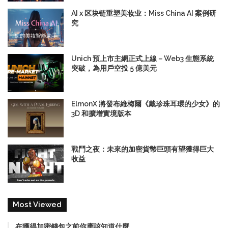
AI x 区块链重塑美妆业：Miss China AI 案例研
究
Unich 預上市主網正式上線－Web3 生態系統
突破，為用戶空投 5 億美元
ElmonX 將發布維梅爾《戴珍珠耳環的少女》的
3D 和擴增實境版本
戰鬥之夜：未來的加密貨幣巨頭有望獲得巨大
收益
Most Viewed
在獲得加密錢包之前你應該知道什麼