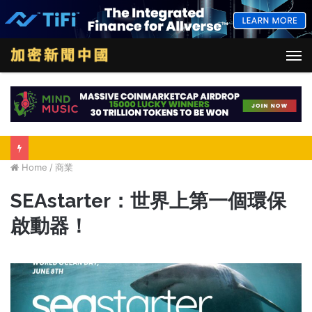
M
Home
/
商業
SEAstarter：世界上第一個環保
啟動器！