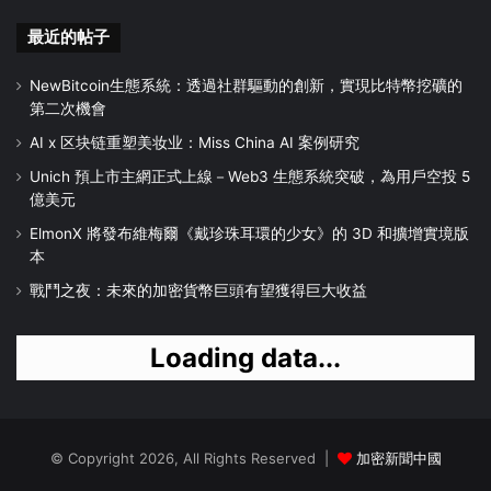
最近的帖子
NewBitcoin生態系統：透過社群驅動的創新，實現比特幣挖礦的
第二次機會
AI x 区块链重塑美妆业：Miss China AI 案例研究
Unich 預上市主網正式上線－Web3 生態系統突破，為用戶空投 5
億美元
ElmonX 將發布維梅爾《戴珍珠耳環的少女》的 3D 和擴增實境版
本
戰鬥之夜：未來的加密貨幣巨頭有望獲得巨大收益
Loading data...
© Copyright 2026, All Rights Reserved |
加密新聞中國