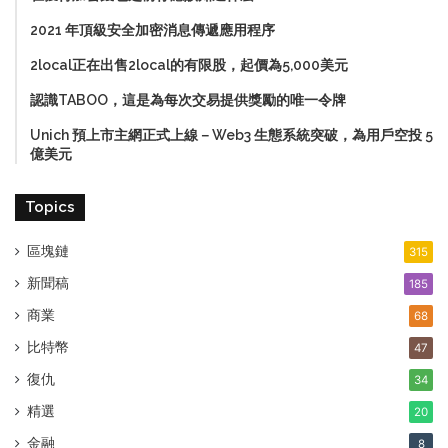
2021 年頂級安全加密消息傳遞應用程序
2local正在出售2local的有限股，起價為5,000美元
認識TABOO，這是為每次交易提供獎勵的唯一令牌
Unich 預上市主網正式上線－Web3 生態系統突破，為用戶空投 5
億美元
Topics
區塊鏈
315
新聞稿
185
商業
68
比特幣
47
復仇
34
精選
20
金融
8