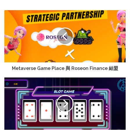
Metaverse Game Place 與 Roseon Finance 結盟