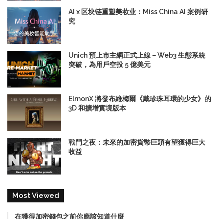
AI x 区块链重塑美妆业：Miss China AI 案例研
究
Unich 預上市主網正式上線－Web3 生態系統
突破，為用戶空投 5 億美元
ElmonX 將發布維梅爾《戴珍珠耳環的少女》的
3D 和擴增實境版本
戰鬥之夜：未來的加密貨幣巨頭有望獲得巨大
收益
Most Viewed
在獲得加密錢包之前你應該知道什麼