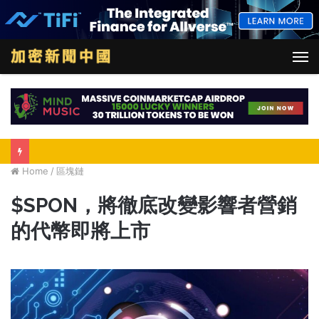
M
Home
/
區塊鏈
$SPON，將徹底改變影響者營銷
的代幣即將上市