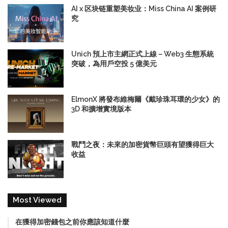
AI x 区块链重塑美妆业：Miss China AI 案例研
究
Unich 預上市主網正式上線－Web3 生態系統
突破，為用戶空投 5 億美元
ElmonX 將發布維梅爾《戴珍珠耳環的少女》的
3D 和擴增實境版本
戰鬥之夜：未來的加密貨幣巨頭有望獲得巨大
收益
Most Viewed
在獲得加密錢包之前你應該知道什麼