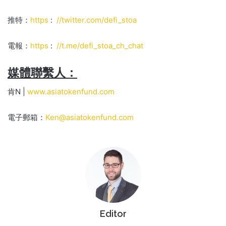
推特：
https
:
//twitter.com/defi_stoa
電報：
https
:
//t.me/defi_stoa_ch_chat
媒體聯繫人：
肯N |
www.asiatokenfund.com
電子郵箱：
Ken@asiatokenfund.com
Editor