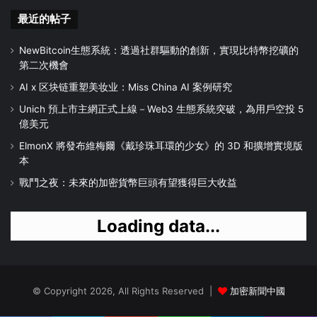
最近的帖子
NewBitcoin生態系統：透過社群驅動的創新，實現比特幣挖礦的
第二次機會
AI x 区块链重塑美妆业：Miss China AI 案例研究
Unich 預上市主網正式上線－Web3 生態系統突破，為用戶空投 5
億美元
ElmonX 將發布維梅爾《戴珍珠耳環的少女》的 3D 和擴增實境版
本
戰鬥之夜：未來的加密貨幣巨頭有望獲得巨大收益
Loading data...
© Copyright 2026, All Rights Reserved |
加密新聞中國