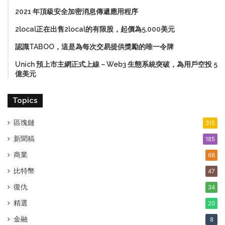
2021 年頂級安全加密消息傳遞應用程序
2local正在出售2local的有限股，起價為5,000美元
認識TABOO，這是為每次交易提供獎勵的唯一令牌
Unich 預上市主網正式上線－Web3 生態系統突破，為用戶空投 5
億美元
Topics
區塊鏈
315
新聞稿
185
商業
68
比特幣
47
復仇
34
精選
20
金融
8