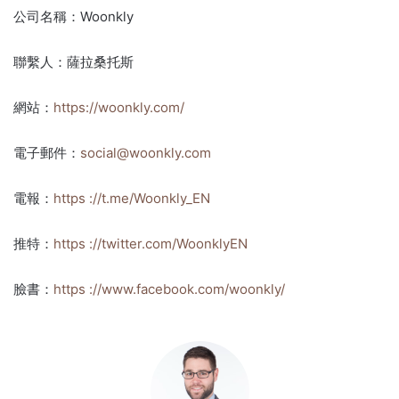
公司名稱：Woonkly
聯繫人：薩拉桑托斯
網站：
https://woonkly.com/
電子郵件：
social@woonkly.com
電報：
https ://t.me/Woonkly_EN
推特：
https ://twitter.com/WoonklyEN
臉書：
https ://www.facebook.com/woonkly/