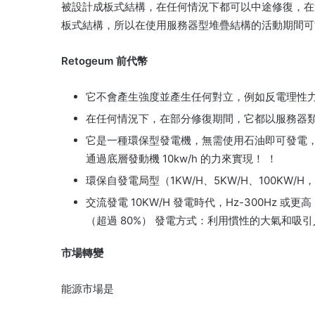
被設計成板式結構，在任何情況下都可以中途修復，在
板式結構，所以在使用服務器型堆疊結構的活動期間可
Retogeum 前代幣
它不會產生強度並產生任何對立，例如反電理性
在任何情況下，在部分修復期間，它都以服務器
它是一種環保型發電機，無需使用石油即可發電，並且可
通過底層發動機 10kw/h 的力來實現！ ！
環保自發電局型（1KW/H、5KW/H、100KW/H
交流發電 10KW/H 發電時代，Hz-300Hz
（超過 80%） 發電方式：利用慣性的大氣和吸
市場轉變
能源市場是