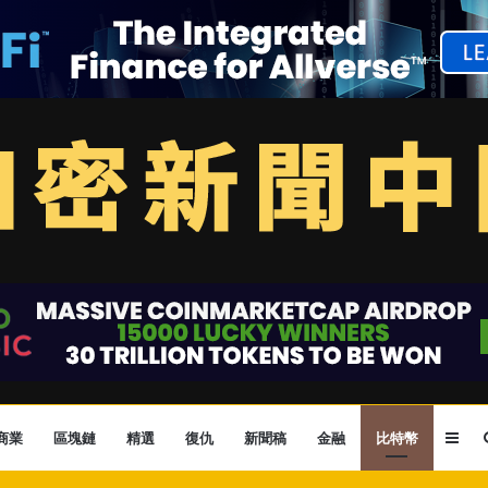
Sid
商業
區塊鏈
精選
復仇
新聞稿
金融
比特幣