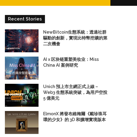
for
Recent Stories
NewBitcoin生態系統：透過社群
驅動的創新，實現比特幣挖礦的第
二次機會
AI x 区块链重塑美妆业：Miss
China AI 案例研究
Unich 預上市主網正式上線－
Web3 生態系統突破，為用戶空投
5 億美元
ElmonX 將發布維梅爾《戴珍珠耳
環的少女》的 3D 和擴增實境版本