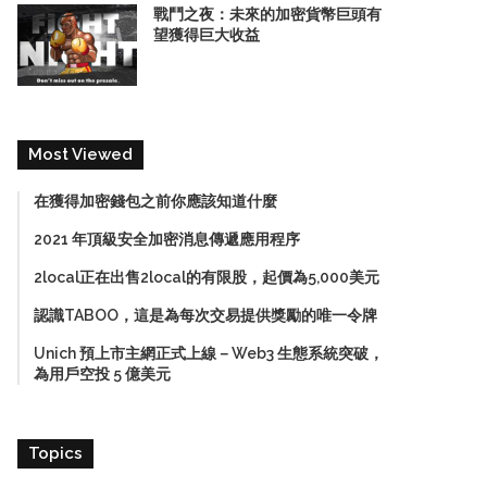
戰鬥之夜：未來的加密貨幣巨頭有
望獲得巨大收益
Most Viewed
在獲得加密錢包之前你應該知道什麼
2021 年頂級安全加密消息傳遞應用程序
2local正在出售2local的有限股，起價為5,000美元
認識TABOO，這是為每次交易提供獎勵的唯一令牌
Unich 預上市主網正式上線－Web3 生態系統突破，
為用戶空投 5 億美元
Topics