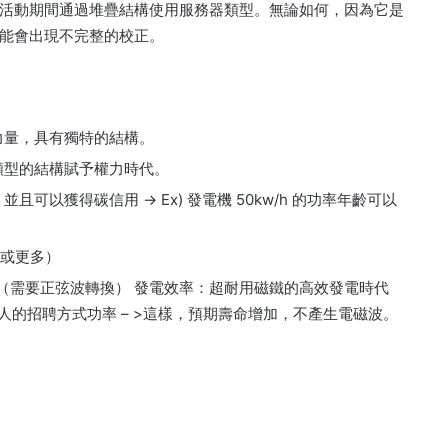
活動期間通過堆疊結構使用服務器類型。
無論如何，因為它是
能會出現不完整的校正。
力量，具有獨特的結構。
類型的結構賦予權力時代。
以獲得碳信用 -> Ex) 發電機 50kw/h 的功率年齡可以
，或更多）
 或更高（需要正弦波轉換） 發電效率：超耐用磁鐵的高效發電時代
引人的招聘方式功率 – >這樣，預期壽命增加，不產生電磁波。