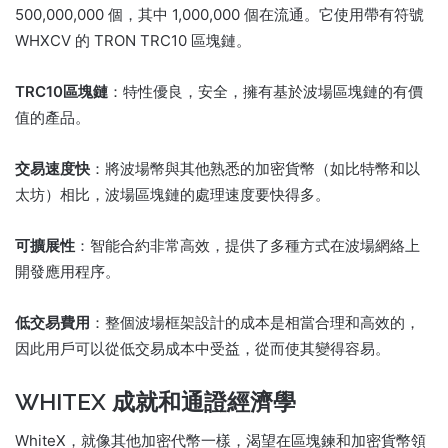
500,000,000 個，其中 1,000,000 個在流通。
它使用帶有符號
WHXCV 的 TRON TRC10 區塊鏈。
TRC10區塊鏈
：特性優良，安全，擁有基於波場區塊鏈的有價
值的產品。
交易速度快
：將波場幣與其他熟悉的加密貨幣（如比特幣和以
太坊）相比，波場區塊鏈的處理速度要快得多。
可擴展性
：智能合約非常高效，提供了多種方式在波場網絡上
開發應用程序。
低交易費用
：整個波場框架設計的成本是相當合理和高效的，
因此用戶可以從低交易成本中受益，從而使其變得容易。
WHITEX 成就和通證經濟學
WhiteX，就像其他加密代幣一樣，渴望在區塊鍊和加密貨幣領