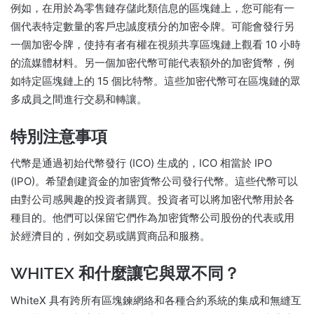
例如，在用於為零售鏈存儲此類信息的區塊鏈上，您可能有一
個代表特定數量的客戶忠誠度積分的加密令牌。
可能會發行另
一個加密令牌，使持有者有權在視頻共享區塊鏈上觀看 10 小時
的流媒體材料。
另一個加密代幣可能代表額外的加密貨幣，例
如特定區塊鏈上的 15 個比特幣。
這些加密代幣可在區塊鏈的眾
多成員之間進行交易和轉讓。
特別注意事項
代幣是通過初始代幣發行 (ICO) 生成的，ICO 相當於 IPO
(IPO)。
希望創建資金的加密貨幣公司發行代幣。
這些代幣可以
由對公司感興趣的投資者購買。
投資者可以將加密代幣用於各
種目的。
他們可以保留它們作為加密貨幣公司股份的代表或用
於經濟目的，例如交易或購買商品和服務。
WHITEX 和什麼讓它與眾不同？
WhiteX 具有跨所有區塊鍊網絡和各種合約系統的集成和無縫互