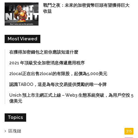
戰鬥之夜：未來的加密貨幣巨頭有望獲得巨大
收益
Most Viewed
在獲得加密錢包之前你應該知道什麼
2021 年頂級安全加密消息傳遞應用程序
2local正在出售2local的有限股，起價為5,000美元
認識TABOO，這是為每次交易提供獎勵的唯一令牌
Unich 預上市主網正式上線－Web3 生態系統突破，為用戶空投 5
億美元
Topics
區塊鏈
315