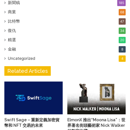
新聞稿
185
商業
68
比特幣
47
復仇
34
精選
20
金融
8
Uncategorized
4
Related Articles
Swift Sage – 重新定義加密貨
ElmonX 推出“Moona Lisa”：世
幣和 NFT 交易的未來
界著名街頭藝術家 Nick Walker