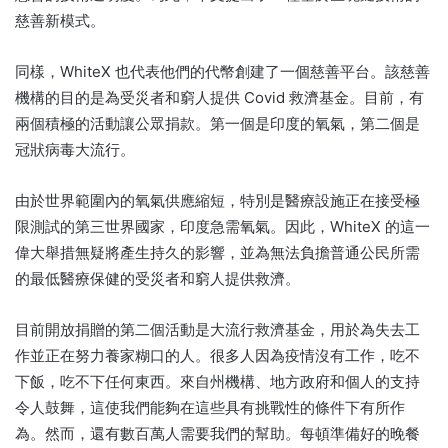
慈善新模式。
同樣，WhiteX 也代表他們的代幣創建了一個慈善平台。
該慈善
機構的目的是為受災者和窮人提供 Covid 救濟基金。
目前，有
兩個積極的活動讓公眾捐款。
第一個是印度的氧氣，第二個是
冠狀病毒大流行。
由於世界範圍內的氧氣供應縮短，特別是醫療設施正在接受極
限測試的第三世界國家，印度急需氧氣。
因此，WhiteX 的這一
偉大舉措無疑將產生持久的影響，並為無法負擔普通公民所需
的最低醫療保健的受災者和窮人提供救濟。
目前開放捐贈的第二個活動是大流行救濟基金，用於為失去工
作並正在努力養家糊口的人。
很多人因為疫情沒有工作，吃不
下飯，吃不下任何東西。
來自州機構、地方政府和個人的支持
令人鼓舞，這使我們能夠在這些具有挑戰性的條件下有所作
為。
然而，還有數百萬人需要我們的幫助。
每頓準備好的晚餐