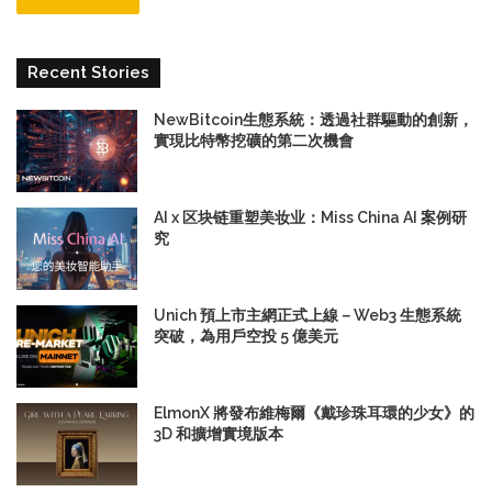
Recent Stories
NewBitcoin生態系統：透過社群驅動的創新，
實現比特幣挖礦的第二次機會
AI x 区块链重塑美妆业：Miss China AI 案例研
究
Unich 預上市主網正式上線－Web3 生態系統
突破，為用戶空投 5 億美元
ElmonX 將發布維梅爾《戴珍珠耳環的少女》的
3D 和擴增實境版本