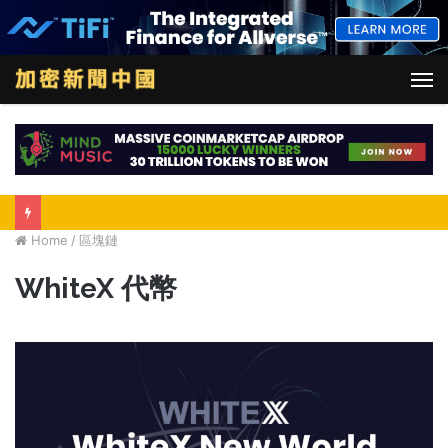
M
Home
/
區塊鏈
WhiteX 代幣