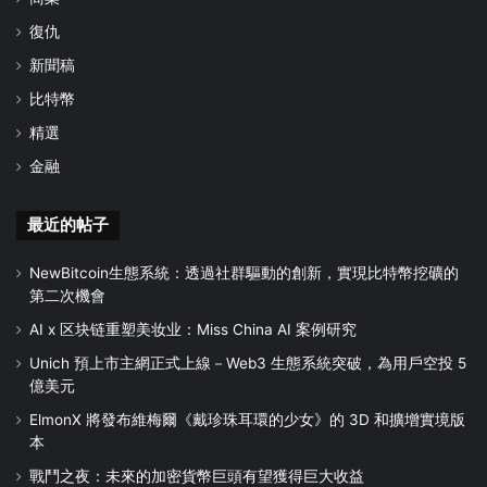
復仇
新聞稿
比特幣
精選
金融
最近的帖子
NewBitcoin生態系統：透過社群驅動的創新，實現比特幣挖礦的
第二次機會
AI x 区块链重塑美妆业：Miss China AI 案例研究
Unich 預上市主網正式上線－Web3 生態系統突破，為用戶空投 5
億美元
ElmonX 將發布維梅爾《戴珍珠耳環的少女》的 3D 和擴增實境版
本
戰鬥之夜：未來的加密貨幣巨頭有望獲得巨大收益