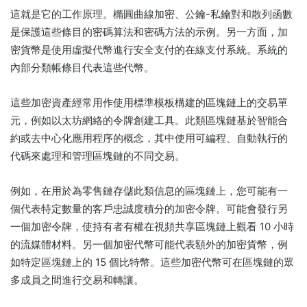
這就是它的工作原理。
橢圓曲線加密、公鑰-私鑰對和散列函數
是保護這些條目的密碼算法和密碼方法的示例。
另一方面，加
密貨幣是使用虛擬代幣進行安全支付的在線支付系統。
系統的
內部分類帳條目代表這些代幣。
這些加密資產經常用作使用標準模板構建的區塊鏈上的交易單
元，例如以太坊網絡的令牌創建工具。
此類區塊鏈基於智能合
約或去中心化應用程序的概念，其中使用可編程、自動執行的
代碼來處理和管理區塊鏈的不同交易。
例如，在用於為零售鏈存儲此類信息的區塊鏈上，您可能有一
個代表特定數量的客戶忠誠度積分的加密令牌。
可能會發行另
一個加密令牌，使持有者有權在視頻共享區塊鏈上觀看 10 小時
的流媒體材料。
另一個加密代幣可能代表額外的加密貨幣，例
如特定區塊鏈上的 15 個比特幣。
這些加密代幣可在區塊鏈的眾
多成員之間進行交易和轉讓。