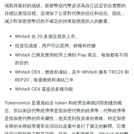
域取得最好的成績。
新硬幣或代幣必須為自己設定切合實際的
目標以實現目標。
這增加了公眾對代幣的信任和信任。
因此，
減少對加密貨幣仍然不確定的持懷疑態度的人的數量。
WhiteX 在 20 多個交易所上市。
投資完成後，用戶可以質押、耕種和挖礦
WhiteX 已將其應用程序上傳到 Play 商店。
每個都有不同
的目的
WhiteX DEX，燃燒和凍結，其中 WhiteX 擁有 TRC20 和
BEP20，每週燃燒和凍結三年
WhiteX CEX 還提供多種功能
Tokenomics 是通過結合 token 和經濟這兩個詞而創建的概
念。
所以術語代幣經濟學是指加密代幣的經濟學；
代幣經濟學
是指加密代幣的所有屬性，使其受到投資者的青睞。
特定加密
令牌的令牌組學通常在項目白皮書中進行了廣泛的解釋。
它應
該可以幫助您了解其功能、目的、分配策略等。
WhiteX 的代幣