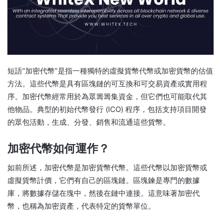
短語“加密代幣”是指一種獨特的虛擬貨幣代幣或加密貨幣的估值
方法。
這些代幣是具有區塊鏈的可互換和可交易資產或實用程
序。
加密代幣經常用於為眾籌籌集資金，但它們也可能取代其
他物品。
典型的初始代幣發行 (ICO) 程序，包括支持項目開發
的眾包活動，生成、分發、銷售和流通這些貨幣。
加密代幣如何運作？
如前所述，加密代幣是加密貨幣代幣。
這些代幣以加密貨幣或
虛擬貨幣計價，它們有自己的區塊鏈。
區塊鍊是專門的數據
庫，將數據存儲在塊中，然後在鏈中連接。
這意味著加密代
幣，也稱為加密資產，代表特定的貨幣單位。