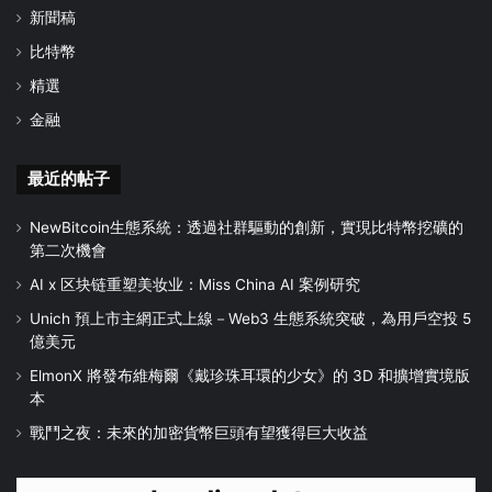
新聞稿
比特幣
精選
金融
最近的帖子
NewBitcoin生態系統：透過社群驅動的創新，實現比特幣挖礦的
第二次機會
AI x 区块链重塑美妆业：Miss China AI 案例研究
Unich 預上市主網正式上線－Web3 生態系統突破，為用戶空投 5
億美元
ElmonX 將發布維梅爾《戴珍珠耳環的少女》的 3D 和擴增實境版
本
戰鬥之夜：未來的加密貨幣巨頭有望獲得巨大收益