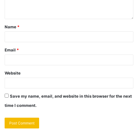
Name
*
Email
*
Website
Save my name, email, and website in this browser for the next
time I comment.