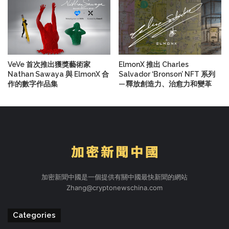
VeVe 首次推出獲獎藝術家
ElmonX 推出 Charles
Nathan Sawaya 與 ElmonX 合
Salvador ‘Bronson’ NFT 系列
作的數字作品集
— 釋放創造力、治愈力和變革
加密新聞中國是一個提供有關中國最快新聞的網站
Zhang@cryptonewschina.com
Categories