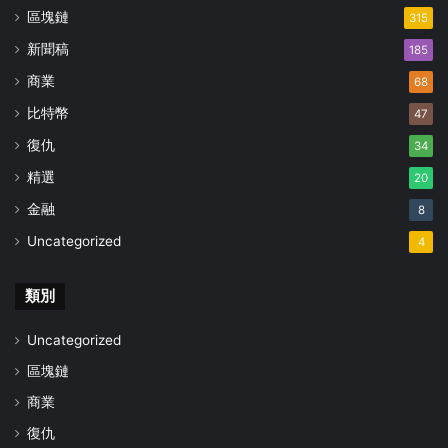
區塊鏈
315
新聞稿
185
商業
68
比特幣
47
復仇
34
精選
20
金融
8
Uncategorized
4
類別
Uncategorized
區塊鏈
商業
復仇