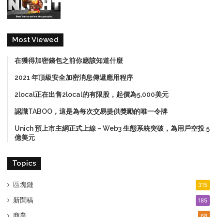
Most Viewed
在獲得加密錢包之前你應該知道什麼
2021 年頂級安全加密消息傳遞應用程序
2local正在出售2local的有限股，起價為5,000美元
認識TABOO，這是為每次交易提供獎勵的唯一令牌
Unich 預上市主網正式上線－Web3 生態系統突破，為用戶空投 5
億美元
Topics
區塊鏈
315
新聞稿
185
商業
68