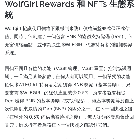
WolfGirl Rewards 和 NFTs 生態系
統
Wolfgirl 協議使用價格下限機制來防止價格崩盤並確保正確估
值。
同時，它創建了一個包含 BNB 的協議支持儲備 (Den)，它
充當價格錨點，並作為原生 $WLFGIRL 代幣持有者的複雜獎勵
系統。
兩個不同且有益的功能（Vault 管理、Vault 重置）控制協議週
期，一旦滿足某些參數，任何人都可以調用。
一個單獨的功能
確保 $WLFGIRL 持有者定期獲得 BNB 獎勵（基本獎勵）。
只
要當前 $WLFGIRL 的總供應量減少 0.5%，所有者就有權從
Den 獲得 BNB 的基本獎勵（或戰利品）。
總基本獎勵等於自上
次快照以來累積的 Den (BNB) 的四分之一。
在下一個快照之後
（在額外的 0.5% 的供應被燒掉之後），無人認領的獎勵會流回
巢穴，所以持有者應該在下一個快照之前認領它們。