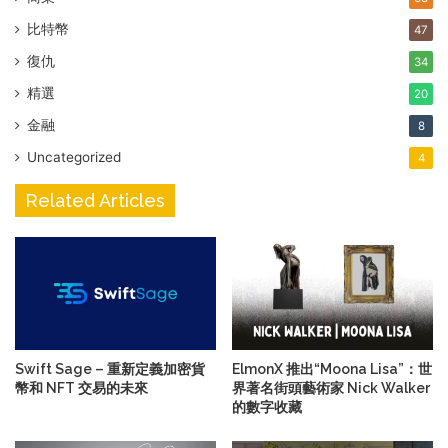
比特幣
47
復仇
34
精選
20
金融
8
Uncategorized
4
Related Articles
Swift Sage – 重新定義加密貨
ElmonX 推出“Moona Lisa”：世
幣和 NFT 交易的未來
界著名街頭藝術家 Nick Walker
的數字收藏