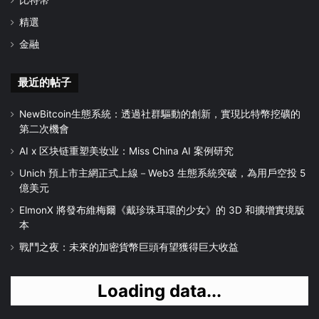
精選
金融
最近的帖子
NewBitcoin生態系統：透過社群驅動的創新，實現比特幣挖礦的
第二次機會
AI x 区块链重塑美妆业：Miss China AI 案例研究
Unich 預上市主網正式上線－Web3 生態系統突破，為用戶空投 5
億美元
ElmonX 將發布維梅爾《戴珍珠耳環的少女》的 3D 和擴增實境版
本
戰鬥之夜：未來的加密貨幣巨頭有望獲得巨大收益
Loading data...