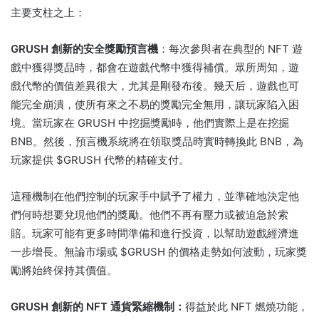
主要支柱之上：
GRUSH 創新的安全獎勵預言機
：每次參與者在典型的 NFT 遊
戲中獲得獎品時，都會在遊戲代幣中獲得補償。
眾所周知，遊
戲代幣的價值差異很大，尤其是剛發布後。
幾天后，遊戲也可
能完全崩潰，使所有來之不易的獎勵完全無用，讓玩家陷入困
境。
當玩家在 GRUSH 中挖掘獎勵時，他們實際上是在挖掘
BNB。
然後，預言機系統將在領取獎品時實時轉換此 BNB，為
玩家提供 $GRUSH 代幣的精確支付。
這種機制在他們控制的玩家手中賦予了權力，並準確地決定他
們何時想要兌現他們的獎勵。
他們不再有壓力或被迫急於索
賠。
玩家可能有更多時間準備和進行投資，以幫助遊戲經濟進
一步增長。
無論市場或 $GRUSH 的價格走勢如何波動，玩家獎
勵將始終保持其價值。
GRUSH 創新的 NFT 通貨緊縮機制：
得益於此 NFT 燃燒功能，