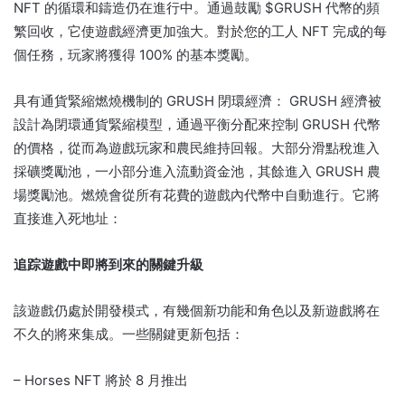
NFT 的循環和鑄造仍在進行中。
通過鼓勵 $GRUSH 代幣的頻
繁回收，它使遊戲經濟更加強大。
對於您的工人 NFT 完成的每
個任務，玩家將獲得 100% 的基本獎勵。
具有通貨緊縮燃燒機制的 GRUSH 閉環經濟： GRUSH 經濟被
設計為閉環通貨緊縮模型，通過平衡分配來控制 GRUSH 代幣
的價格，從而為遊戲玩家和農民維持回報。
大部分滑點稅進入
採礦獎勵池，一小部分進入流動資金池，其餘進入 GRUSH 農
場獎勵池。
燃燒會從所有花費的遊戲內代幣中自動進行。
它將
直接進入死地址：
追踪遊戲中即將到來的關鍵升級
該遊戲仍處於開發模式，有幾個新功能和角色以及新遊戲將在
不久的將來集成。
一些關鍵更新包括：
– Horses NFT 將於 8 月推出