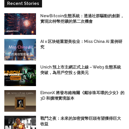
Recent Stories
NewBitcoin生態系統：透過社群驅動的創新，
實現比特幣挖礦的第二次機會
AI x 区块链重塑美妆业：Miss China AI 案例研
究
Unich 預上市主網正式上線－Web3 生態系統
突破，為用戶空投 5 億美元
ElmonX 將發布維梅爾《戴珍珠耳環的少女》的
3D 和擴增實境版本
戰鬥之夜：未來的加密貨幣巨頭有望獲得巨大
收益