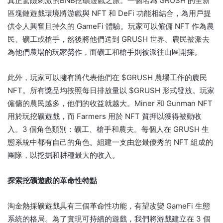
真正驚險刺激的BNB挖礦遊戲之旅。
一個名為 GRUSH 的全新
區塊鏈遊戲環境將游戲與 NFT 和 DeFi 功能相結合，為用戶提
供令人興奮且持久的 GameFi 體驗。
玩家可以僱傭 NFT 作為農
民、礦工或槍手，然後將他們送到 GRUSH 世界。
農民被派去
為他們農場的玩家勞作，而礦工和槍手則被派往山區開採。
此外，玩家可以擁有將代表他們在 $GRUSH 農場工作的農民
NFT。
所有獎品均按照每日排放量以 $GRUSH 形式發放。
玩家
僱傭的農民越多，他們的收益就越大。
Miner 和 Gunman NFT
用於玩挖礦遊戲，而 Farmers 用於 NFT 質押以獲得被動收
入。
3 個角色類別：礦工、槍手和農夫。
每個人在 GRUSH 生
態系統中都有自己的角色。
組建一支由您最優秀的 NFT 組成的
團隊，以挖掘和耕種最大的收入。
探索挖礦遊戲的革命性特點
淘金熱採礦遊戲具有三個革命性功能，有望改變 GameFi 生態
系統的格局。
為了實現可持續的遊戲，我們將游戲建立在 3 個