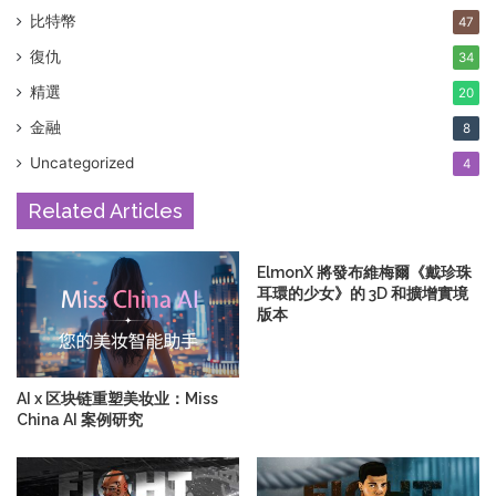
比特幣
47
復仇
34
精選
20
金融
8
Uncategorized
4
Related Articles
ElmonX 將發布維梅爾《戴珍珠
耳環的少女》的 3D 和擴增實境
版本
AI x 区块链重塑美妆业：Miss
China AI 案例研究