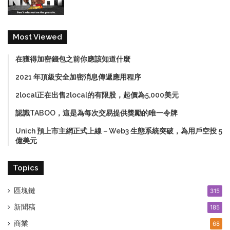
Most Viewed
在獲得加密錢包之前你應該知道什麼
2021 年頂級安全加密消息傳遞應用程序
2local正在出售2local的有限股，起價為5,000美元
認識TABOO，這是為每次交易提供獎勵的唯一令牌
Unich 預上市主網正式上線－Web3 生態系統突破，為用戶空投 5
億美元
Topics
區塊鏈
315
新聞稿
185
商業
68