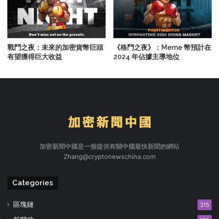
戰鬥之夜：未來的加密貨幣巨頭
《格鬥之夜》：Meme 幣預計在
有望獲得巨大收益
2024 年佔據主導地位
加密新聞中國是一個提供有關中國最快新聞的網站
Zhang@cryptonewschina.com
Categories
區塊鏈
315