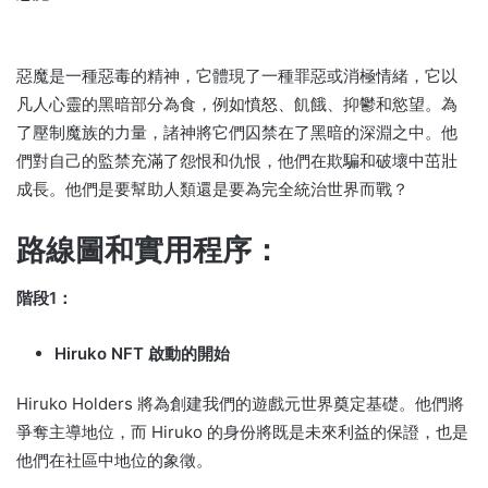
惡魔是一種惡毒的精神，它體現了一種罪惡或消極情緒，它以
凡人心靈的黑暗部分為食，例如憤怒、飢餓、抑鬱和慾望。
為
了壓制魔族的力量，諸神將它們囚禁在了黑暗的深淵之中。
他
們對自己的監禁充滿了怨恨和仇恨，他們在欺騙和破壞中茁壯
成長。
他們是要幫助人類還是要為完全統治世界而戰？
路線圖和實用程序：
階段1：
Hiruko NFT 啟動的開始
Hiruko Holders 將為創建我們的遊戲元世界奠定基礎。
他們將
爭奪主導地位，而 Hiruko 的身份將既是未來利益的保證，也是
他們在社區中地位的象徵。