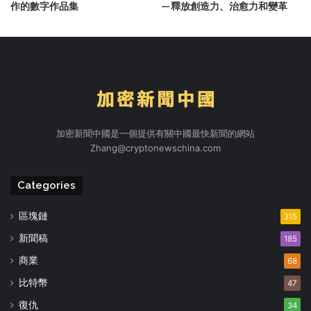
作的數字作品集
— 釋放創造力、治愈力和變革
加密新聞中國是一個提供有關中國最快新聞的網站
Zhang@cryptonewschina.com
Categories
區塊鏈
315
新聞稿
185
商業
68
比特幣
47
復仇
34