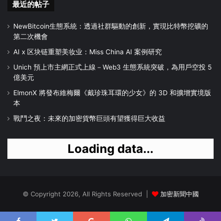
最近的帖子
NewBitcoin生態系統：透過社群驅動的創新，實現比特幣挖礦的
第二次機會
AI x 区块链重塑美妆业：Miss China AI 案例研究
Unich 預上市主網正式上線－Web3 生態系統突破，為用戶空投 5
億美元
ElmonX 將發布維梅爾《戴珍珠耳環的少女》的 3D 和擴增實境版
本
戰鬥之夜：未來的加密貨幣巨頭有望獲得巨大收益
Loading data...
© Copyright 2026, All Rights Reserved |
加密新聞中國