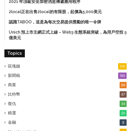
2021 年頂級安全加密消息傳遞應用程序
2local正在出售2local的有限股，起價為5,000美元
認識TABOO，這是為每次交易提供獎勵的唯一令牌
Unich 預上市主網正式上線－Web3 生態系統突破，為用戶空投 5
億美元
Topics
區塊鏈
315
新聞稿
185
商業
68
比特幣
47
復仇
34
精選
20
金融
8