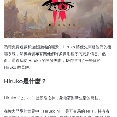
憑藉免費遊戲和遊戲賺錢的願景，Hiruko 將優先開發他們的後
端系統，然後再發布有關他們許多實用程序的更多信息。
然
而，通過採訪 Hiruko 的開發團隊，我們得到了一些關於
Hiruko 的見解。
Hiruko是什麼？
Hiruko（ヒルコ）是朝陽之神，象徵著對新生活的嚮往。
在權力鬥爭的世界中，Hiruko NFT 是可交易的 NFT，持有者