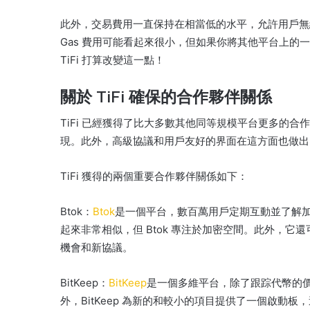
此外，交易費用一直保持在相當低的水平，允許用戶無
Gas 費用可能看起來很小，但如果你將其他平台上的
TiFi 打算改變這一點！
關於 TiFi 確保的合作夥伴關係
TiFi 已經獲得了比大多數其他同等規模平台更多的合
現。
此外，高級協議和用戶友好的界面在這方面也做
TiFi 獲得的兩個重要合作夥伴關係如下：
Btok：
Btok
是一個平台，數百萬用戶定期互動並了解
起來非常相似，但 Btok 專注於加密空間。
此外，它還
機會和新協議。
BitKeep：
BitKeep
是一個多維平台，除了跟踪代幣的
外，BitKeep 為新的和較小的項目提供了一個啟動