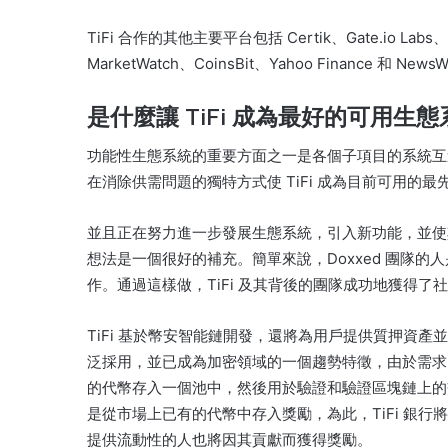
TiFi 合作的其他主要平台包括 Certik、Gate.io Labs、O
MarketWatch、CoinsBit、Yahoo Finance 和
是什麼讓 TiFi 成為最好的可用生
功能性生態系統的重要方面之一是各個子項目的系統互連，
在消除供需問題的獨特方式使 TiFi 成為目前可用的
並且正在努力進一步發展生態系統，引入新功能，並使
想法是一個很好的補充。
簡單來說，Doxxed 團隊
作。
通過這樣做，TiFi 及其背後的團隊成功地獲得了
TiFi 基於幣安智能鏈開發，還將為用戶提供質押資
泛採用，並已成為加密領域的一個趨勢特徵，由於需求
的代幣存入一個池中，然後用於驗證和驗證區塊鏈上的
是從市場上已有的代幣中存入獎勵，為此，TiFi 銀行
提供流動性的人也將因其貢獻而獲得獎勵。