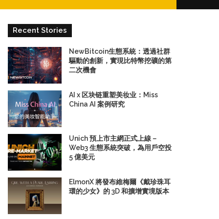
for
Recent Stories
NewBitcoin生態系統：透過社群
驅動的創新，實現比特幣挖礦的第
二次機會
AI x 区块链重塑美妆业：Miss
China AI 案例研究
Unich 預上市主網正式上線－
Web3 生態系統突破，為用戶空投
5 億美元
ElmonX 將發布維梅爾《戴珍珠耳
環的少女》的 3D 和擴增實境版本