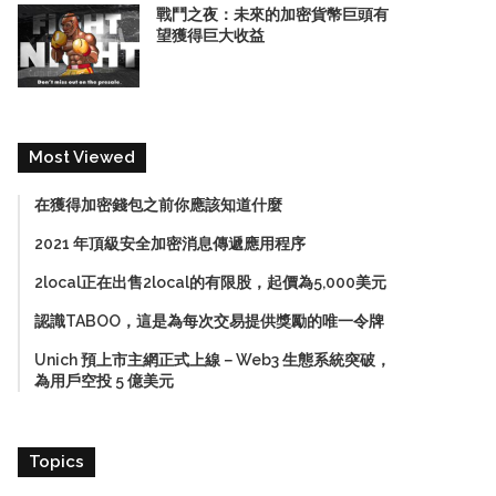
戰鬥之夜：未來的加密貨幣巨頭有
望獲得巨大收益
Most Viewed
在獲得加密錢包之前你應該知道什麼
2021 年頂級安全加密消息傳遞應用程序
2local正在出售2local的有限股，起價為5,000美元
認識TABOO，這是為每次交易提供獎勵的唯一令牌
Unich 預上市主網正式上線－Web3 生態系統突破，
為用戶空投 5 億美元
Topics