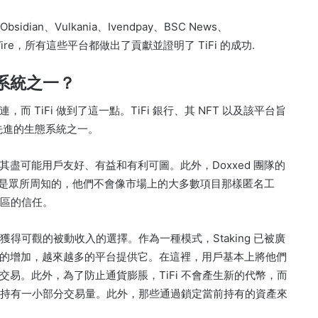
bsidian、Vulkania、Ivendpay、BSC News、
 NewsWire，所有這些平台都做出了貢獻並證明了 TiFi 的成功.
態系統之一？
而 TiFi 做到了這一點。
TiFi 銀行、其 NFT 以及該平台旨
最先進的生態系統之一。
其盡可能用戶友好、有益和有利可圖。
此外，Doxxed 團隊的
的人是眾所周知的，他們不會像市場上的大多數項目那樣匿名工
社區的信任。
產並獲得可觀的被動收入的選擇。
作為一種模式，Staking 已被廣
的增加，越來越多的平台提供它。
在這裡，用戶基本上將他們
交易。
此外，為了防止通貨膨脹，TiFi 不會產生新的代幣，而
將持有一小部分交易量。
此外，那些通過鎖定當前持有的資產來