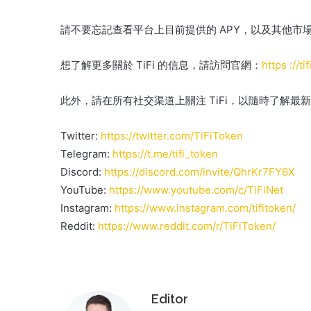
請不要忘記查看平台上目前提供的 APY，以及其他市
想了解更多關於 TiFi 的信息，請訪問官網：
https ://tif
此外，請在所有社交渠道上關注 TiFi，以隨時了解最
Twitter:
https://twitter.com/TiFiToken
Telegram:
https://t.me/tifi_token
Discord:
https://discord.com/invite/QhrKr7FY6X
YouTube:
https://www.youtube.com/c/TiFiNet
Instagram:
https://www.instagram.com/tifitoken/
Reddit:
https://www.reddit.com/r/TiFiToken/
Editor