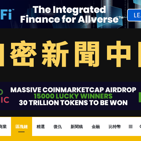
Sid
商業
區塊鏈
精選
復仇
新聞稿
金融
比特幣