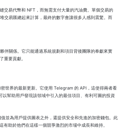
縫交易代幣和 NFT，而無需支付大量的汽油費。
單個交易的
一堆交易匯總起來計算，最終的數字會讓很多人感到震驚。
而
作夥伴關係。
它只能通過系統規劃和項目背後團隊的奉獻來實
出了重要貢獻。
加密世界的最新更新。
它使用 Telegram 的 API，這使得兩者看
可以幫助用戶發現該領域中引入的最佳項目、有利可圖的投資
價值並為用戶提供圖表之外，還提供安全和先進的加密錢包。
此
板，這有助於他們在這樣一個競爭激烈的市場中成長和維持。