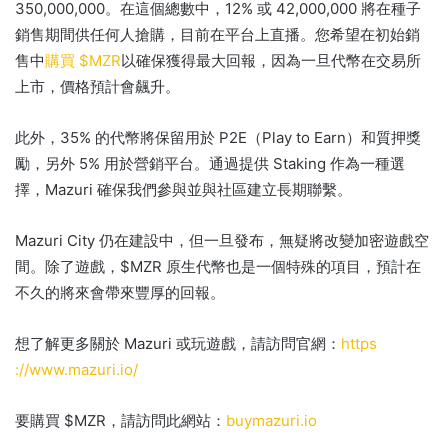
350,000,000。
在這個總數中，12% 或 42,000,000 將在種子
銷售期間供任何人搶購，目前在平台上直播。
您希望在初始銷
售中
購買 $MZR
以確保獲得最大回報，因為一旦代幣在交易所
上市，價格預計會飆升。
此外，35% 的代幣將保留用於 P2E（Play to Earn）和質押獎
勵，另外 5% 用於營銷平台。
通過提供 Staking 作為一種選
擇，Mazuri 確保我們參與並與社區建立長期聯繫。
Mazuri City 仍在建設中，但一旦發布，無疑將改變加密遊戲空
間。
除了遊戲，$MZR 原生代幣也是一個特殊的項目，預計在
不久的將來會帶來豐厚的回報。
想了解更多關於 Mazuri 或玩遊戲，請訪問官網：
https
://www.mazuri.io/
要購買 $MZR，請訪問此網站：
buymazuri.io