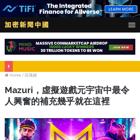
M
Home
/
區塊鏈
Mazuri，虛擬遊戲元宇宙中最令
人興奮的補充幾乎就在這裡