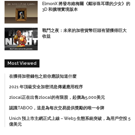
ElmonX 將發布維梅爾《戴珍珠耳環的少女》的
3D 和擴增實境版本
戰鬥之夜：未來的加密貨幣巨頭有望獲得巨大
收益
Most Viewed
在獲得加密錢包之前你應該知道什麼
2021 年頂級安全加密消息傳遞應用程序
2local正在出售2local的有限股，起價為5,000美元
認識TABOO，這是為每次交易提供獎勵的唯一令牌
Unich 預上市主網正式上線－Web3 生態系統突破，為用戶空投 5
億美元