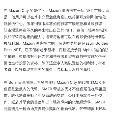
在 Mazuri City 的陪伴下，Mazuri 還將擁有一個 NFT 市場，這
是一個用戶可以在其中交易遊戲資產以獲得更可定制和個性化
體驗的中心。
考慮到該版本將如何影響市場動態和通脹影響，
該市場還將在不久的將來推出自己的 NFT。
這個市場將包括購
買和保留房地產的能力，這些房地產可以在遊戲發佈時出售以
獲取利潤。
Mazuri 團隊提供的一個典型功能是 Mazuri Golden
Pass NFT。
它不僅看起來很棒，而且還授予對 Alpha 測試的訪
問權限，並提供對可用內容和持有者希望在遊戲中實施的任何
更改進行投票的資格。
除了這些令人難以置信的福利外，持有
者還可以獲得現實世界的獎金，包括私人派對的邀請，
在 Solana 區塊鏈上開發的運行 Mazuri City 的代幣 $MZR 不
僅僅是遊戲內的代幣。
$MZR 背後的天才不僅僅居住在馬祖里
市。
該代幣還推動了生態系統的交易。
令牌本身就是一件傑
作。
鑑於其堅實的基礎和以市場為導向的代幣經濟學，$MZR
將證明是一種通過質押提供獎勵的創新代幣。
代幣總數上限為