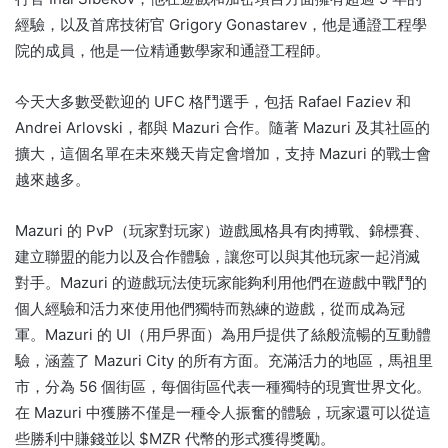
經驗，以及首席技術官 Grigory Gonastarev，他是通證工程學
院的成員，他是一位精通數學家和通證工程師。
今天大多數受歡迎的 UFC 格鬥選手，包括 Rafael Faziev 和
Andrei Arlovski，都與 Mazuri 合作。
隨著 Mazuri 及其社區的
擴大，這個名單在未來幾天肯定會增加，支持 Mazuri 的戰士會
越來越多。
Mazuri 的 PvP（玩家對玩家）遊戲風格具有肉搏戰、錦標賽、
建立聯盟的能力以及合作體驗，讓您可以與其他玩家一起消滅
對手。
Mazuri 的遊戲玩法使玩家能夠利用他們在遊戲中戰鬥的
個人經驗和活力來使用他們獨特而熟練的遊戲，從而成為冠
軍。
Mazuri 的 UI（用戶界面）為用戶提供了絲般流暢的互動體
驗，涵蓋了 Mazuri City 的所有方面。
充滿活力的地區，馬祖里
市，分為 56 個街區，每個街區代表一種獨特的現實世界文化。
在 Mazuri 中獲勝不僅是一種令人振奮的體驗，玩家還可以從這
些勝利中賺錢並以 $MZR 代幣的形式獲得獎勵。