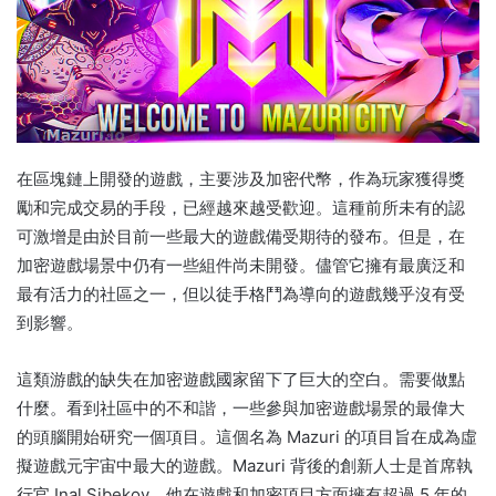
在區塊鏈上開發的遊戲，主要涉及加密代幣，作為玩家獲得獎
勵和完成交易的手段，已經越來越受歡迎。
這種前所未有的認
可激增是由於目前一些最大的遊戲備受期待的發布。
但是，在
加密遊戲場景中仍有一些組件尚未開發。
儘管它擁有最廣泛和
最有活力的社區之一，但以徒手格鬥為導向的遊戲幾乎沒有受
到影響。
這類游戲的缺失在加密遊戲國家留下了巨大的空白。
需要做點
什麼。
看到社區中的不和諧，一些參與加密遊戲場景的最偉大
的頭腦開始研究一個項目。
這個名為 Mazuri 的項目旨在成為虛
擬遊戲元宇宙中最大的遊戲。
Mazuri 背後的創新人士是首席執
行官 Inal Sibekov，他在遊戲和加密項目方面擁有超過 5 年的