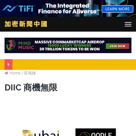
M
Home
/
區塊鏈
DIIC 商機無限