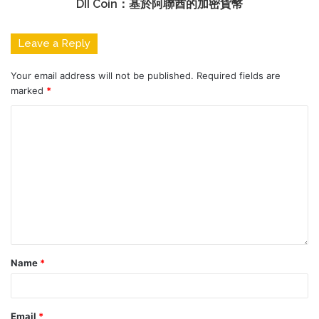
DII Coin：基於阿聯酋的加密貨幣
Leave a Reply
Your email address will not be published.
Required fields are
marked
*
Name
*
Email
*