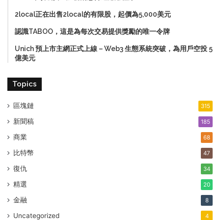
2local正在出售2local的有限股，起價為5,000美元
認識TABOO，這是為每次交易提供獎勵的唯一令牌
Unich 預上市主網正式上線－Web3 生態系統突破，為用戶空投 5
億美元
Topics
區塊鏈
315
新聞稿
185
商業
68
比特幣
47
復仇
34
精選
20
金融
8
Uncategorized
4