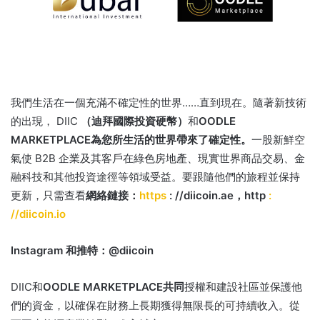
我們生活在一個充滿不確定性的世界……直到現在。
隨著新技術
的出現， DIIC
（迪拜國際投資硬幣）
和
OODLE
MARKETPLACE為您所生活的世界帶來了確定性。
一股新鮮空
氣使 B2B 企業及其客戶在綠色房地產、現實世界商品交易、金
融科技和其他投資途徑等領域受益。
要跟隨他們的旅程並保持
更新，只需查看
網絡鏈接：
https
: //diicoin.ae，http
:
//diicoin.io
Instagram 和推特：@diicoin
DIIC
和
OODLE
MARKETPLACE共同
授權和建設社區並保護他
們的資金，以確保在財務上長期獲得無限長的可持續收入。
從