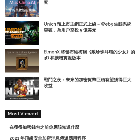
究
Unich 預上市主網正式上線－Web3 生態系統
突破，為用戶空投 5 億美元
ElmonX 將發布維梅爾《戴珍珠耳環的少女》的
3D 和擴增實境版本
戰鬥之夜：未來的加密貨幣巨頭有望獲得巨大
收益
Most Viewed
在獲得加密錢包之前你應該知道什麼
2021 年頂級安全加密消息傳遞應用程序