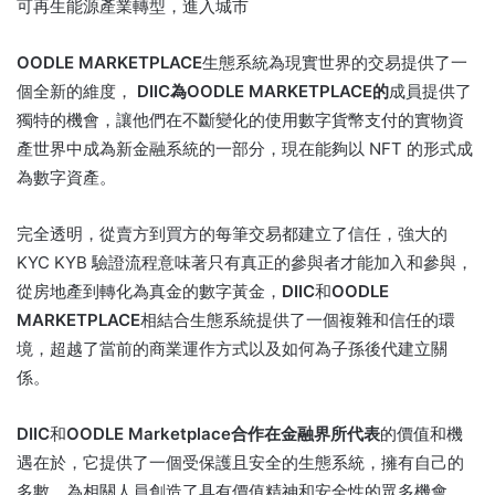
可再生能源
產業轉型，進入城市
OODLE MARKETPLACE
生態系統為現實世界的交易提供了一
個全新的維度，
DIIC為
OODLE MARKETPLACE的
成員提供
了
獨特的機會，讓他們在不斷變化的使用數字貨幣支付的實物資
產世界中成為新金融系統的一部分，現在能夠以 NFT 的形式成
為數字資產。
完全透明，從賣方到買方的每筆交易都建立了信任，強大的
KYC KYB 驗證流程意味著只有真正的參與者才能加入和參與，
從房地產到轉化為真金的數字黃金，
DIIC
和
OODLE
MARKETPLACE
相結合生態系統提供了一個複雜和信任的環
境，超越了當前的商業運作方式以及如何為子孫後代建立關
係。
DIIC
和
OODLE Marketplace合作在金融界所代表
的價值和機
遇在於
，它提供了一個受保護且安全的生態系統，擁有自己的
多數，為相關人員創造了具有價值精神和安全性的眾多機會。