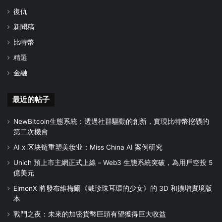
復仇
新聞稿
比特幣
精選
金融
最近的帖子
NewBitcoin生態系統：透過社群驅動的創新，實現比特幣挖礦的
第二次機會
AI x 区块链重塑美妆业：Miss China AI 案例研究
Unich 預上市主網正式上線－Web3 生態系統突破，為用戶空投 5
億美元
ElmonX 將發布維梅爾《戴珍珠耳環的少女》的 3D 和擴增實境版
本
戰鬥之夜：未來的加密貨幣巨頭有望獲得巨大收益