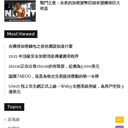
戰鬥之夜：未來的加密貨幣巨頭有望獲得巨大
收益
Most Viewed
在獲得加密錢包之前你應該知道什麼
2021 年頂級安全加密消息傳遞應用程序
2local正在出售2local的有限股，起價為5,000美元
認識TABOO，這是為每次交易提供獎勵的唯一令牌
Unich 預上市主網正式上線－Web3 生態系統突破，為用戶空投 5
億美元
Topics
區塊鏈
315