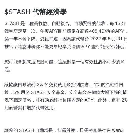
$STASH 代幣經濟學
STASH 是一種高收益、自動複合、自動質押的代幣，每 15 分
鐘重新定基一次。
年度APY目前穩定在高達409,494%的APY，
第一年不會下降。
您很幸運，因為該代幣於 2022 年 5 月 31 日
推出；
這意味著你不能更早地享受這個 APY 盡可能長的時間。
您可能會想問這怎麼可能，這絕對是一個有效且必不可少的問
題。
該協議自動消耗 2% 的交易費用來控制供應，4% 的流動性回
報，5% 用於 STASH 安全基金。
安全基金在價值大幅下跌的情
況下穩定價格，並有助於維持長期固定的APY。
此外，還有 2%
用於營銷和增加代幣效用。
讓您的 STASH 自動增長，無需質押，只需將其保存在 web3