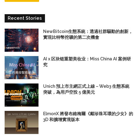
Recent Stories
NewBitcoin生態系統：透過社群驅動的創新，
實現比特幣挖礦的第二次機會
AI x 区块链重塑美妆业：Miss China AI 案例研
究
Unich 預上市主網正式上線－Web3 生態系統
突破，為用戶空投 5 億美元
ElmonX 將發布維梅爾《戴珍珠耳環的少女》的
3D 和擴增實境版本