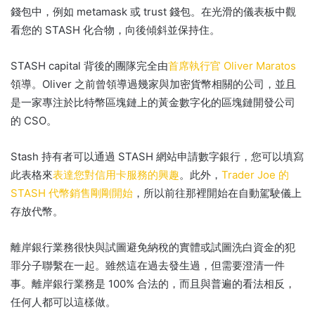
錢包中，例如 metamask 或 trust 錢包。
在光滑的儀表板中觀
看您的 STASH 化合物，向後傾斜並保持住。
STASH capital 背後的團隊完全由
首席執行官 Oliver Maratos
領導。
Oliver 之前曾領導過幾家與加密貨幣相關的公司，並且
是一家專注於比特幣區塊鏈上的黃金數字化的區塊鏈開發公司
的 CSO。
Stash 持有者可以通過 STASH 網站申請數字銀行，您可以填寫
此表格來
表達您對信用卡服務的興趣
。
此外，
Trader Joe 的
STASH 代幣銷售剛剛開始
，所以前往那裡開始在自動駕駛儀上
存放代幣。
離岸銀行業務很快與試圖避免納稅的實體或試圖洗白資金的犯
罪分子聯繫在一起。
雖然這在過去發生過，但需要澄清一件
事。
離岸銀行業務是 100% 合法的，而且與普遍的看法相反，
任何人都可以這樣做。