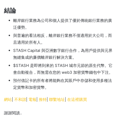
結論
離岸銀行業務為公司和個人提供了優於傳統銀行業務的廣
泛優勢。
與普遍的看法相反，離岸銀行業務不僅適用於大公司，而
且適用於所有人。
STASH Capital 與亞洲數字銀行合作，為用戶提供與元界
無縫集成的廉價離岸銀行解決方案。
$STASH 是即將到來的 STASH 城市元節的原生代幣。
它
會自動複合，而無需在您的 web3 加密貨幣錢包中下注。
預付借記卡的所有者將能夠在其賬戶中存儲和使用多種法
定貨幣和加密貨幣。
網站
|
不和諧
|
電報
|
推特
|
聯繫地址
|
在這裡購買
謝謝閱讀..