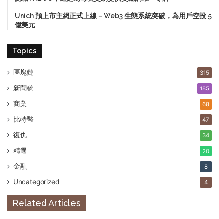
Unich 預上市主網正式上線－Web3 生態系統突破，為用戶空投 5
億美元
Topics
區塊鏈
315
新聞稿
185
商業
68
比特幣
47
復仇
34
精選
20
金融
8
Uncategorized
4
Related Articles