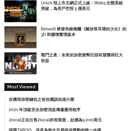
Unich 預上市主網正式上線－Web3 生態系統
突破，為用戶空投 5 億美元
ElmonX 將發布維梅爾《戴珍珠耳環的少女》的
3D 和擴增實境版本
戰鬥之夜：未來的加密貨幣巨頭有望獲得巨大
收益
Most Viewed
在獲得加密錢包之前你應該知道什麼
2021 年頂級安全加密消息傳遞應用程序
2local正在出售2local的有限股，起價為5,000美元
認識TABOO，這是為每次交易提供獎勵的唯一令牌