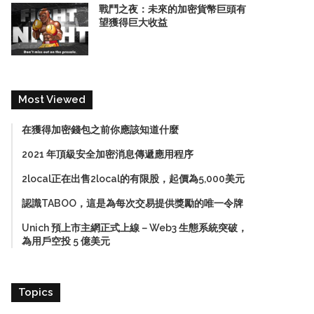
戰鬥之夜：未來的加密貨幣巨頭有
望獲得巨大收益
Most Viewed
在獲得加密錢包之前你應該知道什麼
2021 年頂級安全加密消息傳遞應用程序
2local正在出售2local的有限股，起價為5,000美元
認識TABOO，這是為每次交易提供獎勵的唯一令牌
Unich 預上市主網正式上線－Web3 生態系統突破，
為用戶空投 5 億美元
Topics