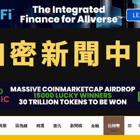
Sid
商業
區塊鏈
精選
復仇
新聞稿
金融
比特幣