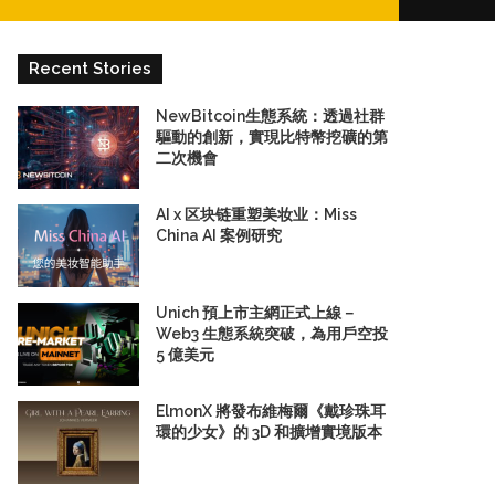
for
Recent Stories
NewBitcoin生態系統：透過社群
驅動的創新，實現比特幣挖礦的第
二次機會
AI x 区块链重塑美妆业：Miss
China AI 案例研究
Unich 預上市主網正式上線－
Web3 生態系統突破，為用戶空投
5 億美元
ElmonX 將發布維梅爾《戴珍珠耳
環的少女》的 3D 和擴增實境版本