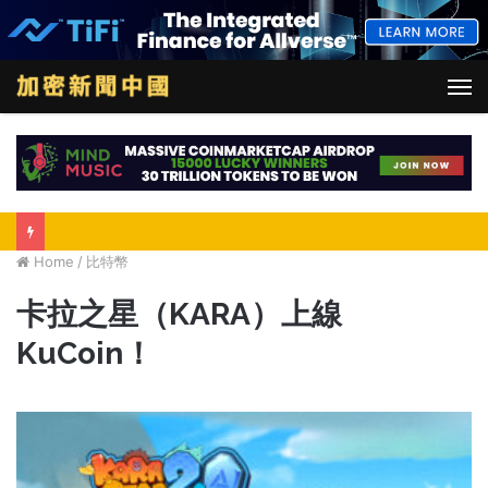
M
Home
/
比特幣
卡拉之星（KARA）上線
KuCoin！