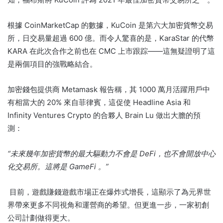
根據 CoinMarketCap 的數據，KuCoin 是第六大加密貨幣交易
所，日交易量超過 600 億。
而令人驚喜的是，KaraStar 的代幣
KARA 在此次合作之前也在 CMC 上市跟踪——這無疑證明了這
是兩個項目的強戰略結合。
加密錢包提供商 Metamask 報告稱，其 1000 萬月活躍用戶中
有相當大的 20% 來自菲律賓，這促使 Headline Asia 和
Infinity Ventures Crypto 的合夥人 Brain Lu 做出大膽的預
測：
“
未來幾年加密貨幣的最大驅動力不會是 DeFi，也
不會
開放中心
化交易所。
這
將是 GameFi
。
”
目前，遊戲賺錢遊戲市場正在爆炸式增長，這顯示了為元界世
界帶來更多不同視角和運營商的希望。
但更進一步，一家初創
公司計劃做得更大。