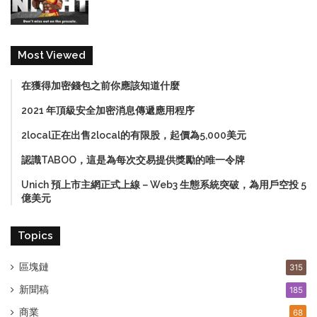
Most Viewed
在獲得加密錢包之前你應該知道什麼
2021 年頂級安全加密消息傳遞應用程序
2local正在出售2local的有限股，起價為5,000美元
認識TABOO，這是為每次交易提供獎勵的唯一令牌
Unich 預上市主網正式上線－Web3 生態系統突破，為用戶空投 5
億美元
Topics
區塊鏈
315
新聞稿
185
商業
68