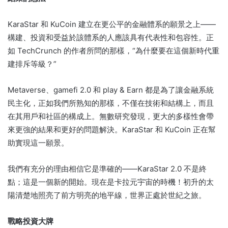
KaraStar 和 KuCoin 建立在更公平的金融體系的願景之上——
構建、投資和受益於該體系的人應該具有代表性和包容性。
正
如 TechCrunch 的作者所問的那樣，“為什麼要在這個新時代重
建排斥等級？”
Metaverse、gamefi 2.0 和 play & Earn 都是為了讓金融系統
民主化，正如我們所熟知的那樣，不僅在技術和結構上，而且
在其用戶和社區的構成上。
無數研究發現，更大的多樣性會帶
來更強的結果和更好的問題解決。
KaraStar 和 KuCoin 正在幫
助實現這一願景。
我們有充分的理由相信它是準確的——KaraStar 2.0 不是終
點；
這是一個新的開始。
現在是卡拉元宇宙的時機！
初升的太
陽清楚地照亮了前方明亮的地平線，世界正處於世紀之旅。
戰略投資大牌