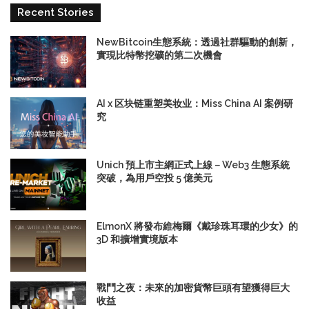
Recent Stories
NewBitcoin生態系統：透過社群驅動的創新，
實現比特幣挖礦的第二次機會
AI x 区块链重塑美妆业：Miss China AI 案例研
究
Unich 預上市主網正式上線－Web3 生態系統
突破，為用戶空投 5 億美元
ElmonX 將發布維梅爾《戴珍珠耳環的少女》的
3D 和擴增實境版本
戰鬥之夜：未來的加密貨幣巨頭有望獲得巨大
收益