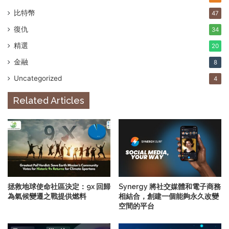
比特幣
47
復仇
34
精選
20
金融
8
Uncategorized
4
Related Articles
拯救地球使命社區決定：9x 回歸
Synergy 將社交媒體和電子商務
為氣候變遷之戰提供燃料
相結合，創建一個能夠永久改變
空間的平台