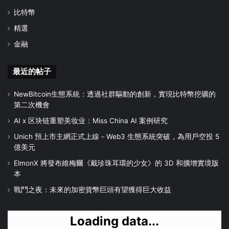
比特幣
精選
金融
最近的帖子
NewBitcoin生態系統：透過社群驅動的創新，實現比特幣挖礦的
第二次機會
AI x 区块链重塑美妆业：Miss China AI 案例研究
Unich 預上市主網正式上線－Web3 生態系統突破，為用戶空投 5
億美元
ElmonX 將發布維梅爾《戴珍珠耳環的少女》的 3D 和擴增實境版
本
戰鬥之夜：未來的加密貨幣巨頭有望獲得巨大收益
Loading data...