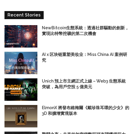
Recent Stories
NewBitcoin生態系統：透過社群驅動的創新，
實現比特幣挖礦的第二次機會
AI x 区块链重塑美妆业：Miss China AI 案例研
究
Unich 預上市主網正式上線－Web3 生態系統
突破，為用戶空投 5 億美元
ElmonX 將發布維梅爾《戴珍珠耳環的少女》的
3D 和擴增實境版本