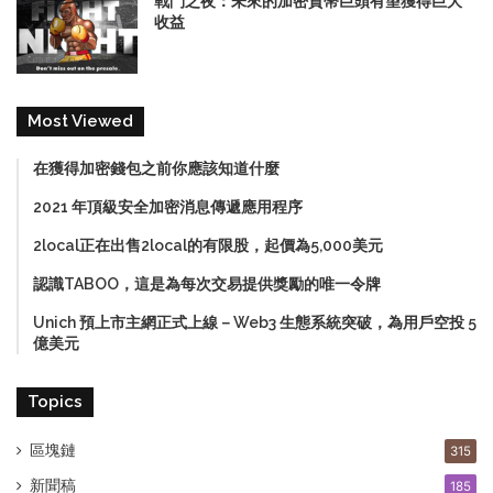
戰鬥之夜：未來的加密貨幣巨頭有望獲得巨大
收益
Most Viewed
在獲得加密錢包之前你應該知道什麼
2021 年頂級安全加密消息傳遞應用程序
2local正在出售2local的有限股，起價為5,000美元
認識TABOO，這是為每次交易提供獎勵的唯一令牌
Unich 預上市主網正式上線－Web3 生態系統突破，為用戶空投 5
億美元
Topics
區塊鏈
315
新聞稿
185