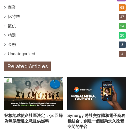
商業
68
比特幣
47
復仇
34
精選
20
金融
8
Uncategorized
4
Related Articles
拯救地球使命社區決定：9x 回歸
Synergy 將社交媒體和電子商務
為氣候變遷之戰提供燃料
相結合，創建一個能夠永久改變
空間的平台