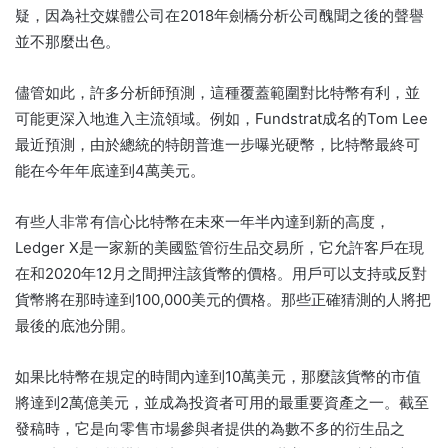
疑，因為社交媒體公司在2018年劍橋分析公司醜聞之後的聲譽
並不那麼出色。
儘管如此，許多分析師預測，這種覆蓋範圍對比特幣有利，並
可能更深入地進入主流領域。例如，Fundstrat成名的Tom Lee
最近預測，由於總統的特朗普進一步曝光硬幣，比特幣最終可
能在今年年底達到4萬美元。
有些人非常有信心比特幣在未來一年半內達到新的高度，
Ledger X是一家新的美國監管衍生品交易所，它允許客戶在現
在和2020年12月之間押注該貨幣的價格。用戶可以支持或反對
貨幣將在那時達到100,000美元的價格。那些正確猜測的人將把
最後的底池分開。
如果比特幣在規定的時間內達到10萬美元，那麼該貨幣的市值
將達到2萬億美元，並成為投資者可用的最重要資產之一。截至
發稿時，它是向零售市場參與者提供的為數不多的衍生品之