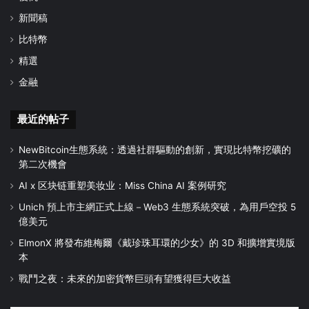
新聞稿
比特幣
精選
金融
最近的帖子
NewBitcoin生態系統：透過社群驅動的創新，實現比特幣挖礦的
第二次機會
AI x 区块链重塑美妆业：Miss China AI 案例研究
Unich 預上市主網正式上線－Web3 生態系統突破，為用戶空投 5
億美元
ElmonX 將發布維梅爾《戴珍珠耳環的少女》的 3D 和擴增實境版
本
戰鬥之夜：未來的加密貨幣巨頭有望獲得巨大收益