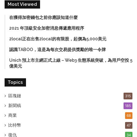
Most Viewed
在獲得加密錢包之前你應該知道什麼
2021 年頂級安全加密消息傳遞應用程序
2local正在出售2local的有限股，起價為5,000美元
認識TABOO，這是為每次交易提供獎勵的唯一令牌
Unich 預上市主網正式上線－Web3 生態系統突破，為用戶空投 5
億美元
Topics
區塊鏈
315
新聞稿
185
商業
68
比特幣
47
復仇
34