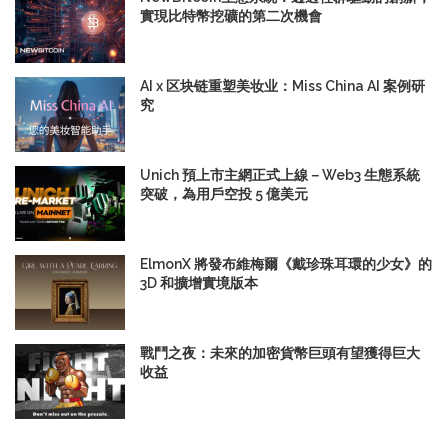
實現比特幣挖礦的第二次機會
AI x 区块链重塑美妆业：Miss China AI 案例研
究
Unich 預上市主網正式上線－Web3 生態系統
突破，為用戶空投 5 億美元
ElmonX 將發布維梅爾《戴珍珠耳環的少女》的
3D 和擴增實境版本
戰鬥之夜：未來的加密貨幣巨頭有望獲得巨大
收益