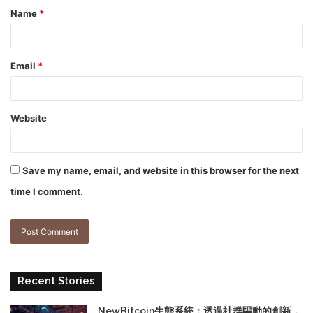
Name
*
Email
*
Website
Save my name, email, and website in this browser for the next
time I comment.
Recent Stories
NewBitcoin生態系統：透過社群驅動的創新，