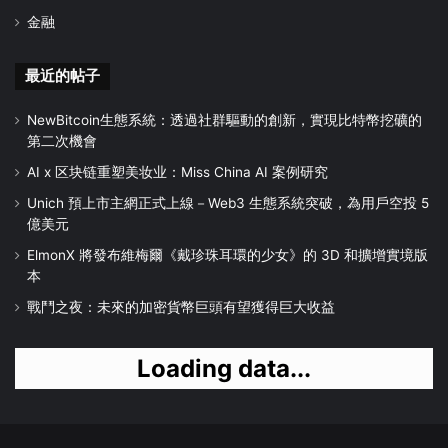
金融
最近的帖子
NewBitcoin生態系統：透過社群驅動的創新，實現比特幣挖礦的
第二次機會
AI x 区块链重塑美妆业：Miss China AI 案例研究
Unich 預上市主網正式上線－Web3 生態系統突破，為用戶空投 5
億美元
ElmonX 將發布維梅爾《戴珍珠耳環的少女》的 3D 和擴增實境版
本
戰鬥之夜：未來的加密貨幣巨頭有望獲得巨大收益
Loading data...